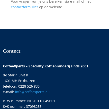
Voor vragen kun je ons bereiken via e-mail of het
contactformulier
op de website
Contact
CoffeeXperts – Specialty Koffiebranderij sinds 2001
de Star 4 unit K
1601 MH Enkhuizen
telefoon: 0228 526 835
e-mail:
info@coffeexperts.eu
BTW nummer: NL810116649B01
KvK nummer: 37098235