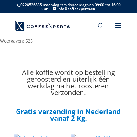
0228526835 maandag t/m donderdag van 09:00 tot 16:00
uur
info@coffeexperts.eu
Weergaven: 525
Alle koffie wordt op bestelling
geroosterd en uiterlijk één
werkdag na het roosteren
verzonden.
Gratis verzending in Nederland
vanaf 2 Kg.