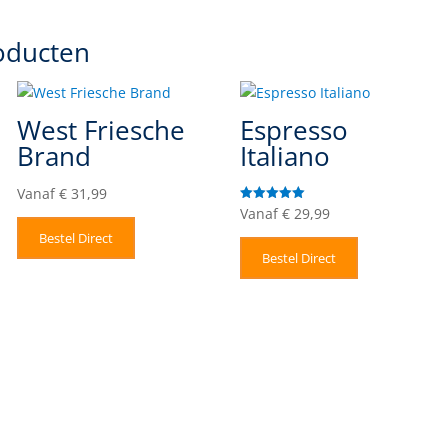
oducten
West Friesche
Espresso
Brand
Italiano
Vanaf
€
31,99
Vanaf
€
29,99
Gewaardeerd
5.00
uit 5
Bestel Direct
Bestel Direct