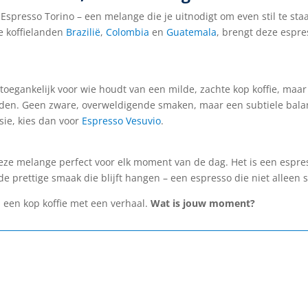
:
Espresso Torino – een melange die je uitnodigt om even stil te st
ke koffielanden
Brazilië
,
Colombia
en
Guatemala
, brengt deze espr
toegankelijk voor wie houdt van een milde, zachte kop koffie, maa
iden. Geen zware, overweldigende smaken, maar een subtiele balan
sie, kies dan voor
Espresso Vesuvio
.
eze melange perfect voor elk moment van de dag. Het is een espresso
 prettige smaak die blijft hangen – een espresso die niet alleen 
 een kop koffie met een verhaal.
Wat is jouw moment?