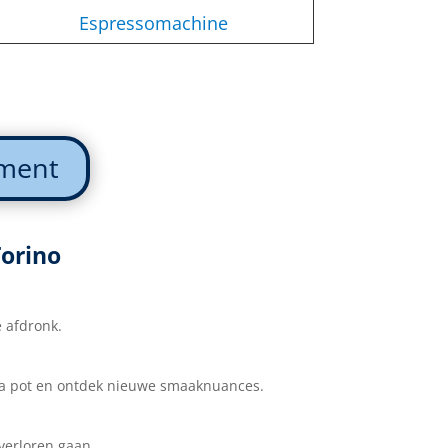
Espressomachine
iment
Torino
e afdronk.
moka pot en ontdek nieuwe smaaknuances.
verloren gaan.