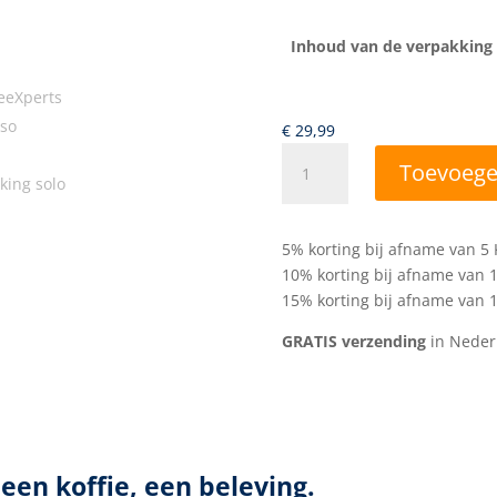
Inhoud van de verpakking
€
29,99
Espresso
Toevoege
Torino
aantal
A
l
5% korting bij afname van 5 
t
10% korting bij afname van 1
e
15% korting bij afname van 1
r
GRATIS verzending
in Nederl
n
a
t
i
v
e
een koffie, een beleving.