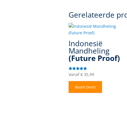
Gerelateerde pr
Indonesië
Mandheling
(Future Proof)
Vanaf
€
35,99
Gewaardeerd
5.00
uit 5
Bestel Direct