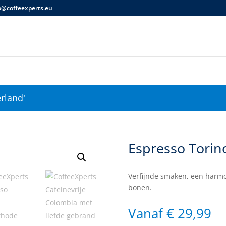
o@coffeexperts.eu
rland'
Espresso Torin
Verfijnde smaken, een harmo
bonen.
Vanaf
€
29,99