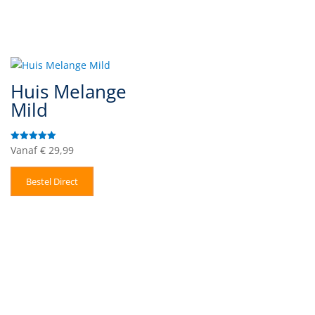
Huis Melange
Mild
Vanaf
€
29,99
Gewaardeerd
5.00
uit 5
Bestel Direct