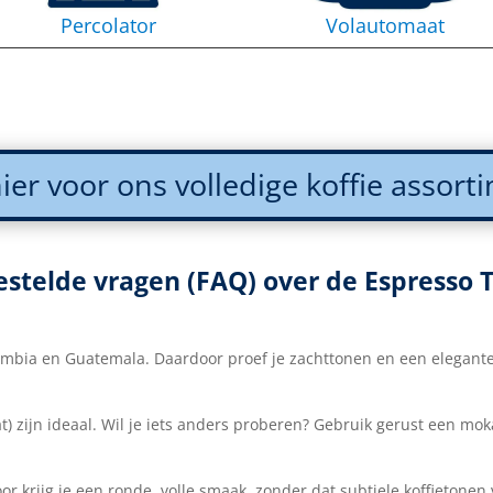
Percolator
Volautomaat
hier voor ons volledige koffie assort
estelde vragen (FAQ) over de Espresso 
lombia en Guatemala. Daardoor proef je zachttonen en een elegant
t) zijn ideaal. Wil je iets anders proberen? Gebruik gerust een 
 krijg je een ronde, volle smaak, zonder dat subtiele koffietonen 