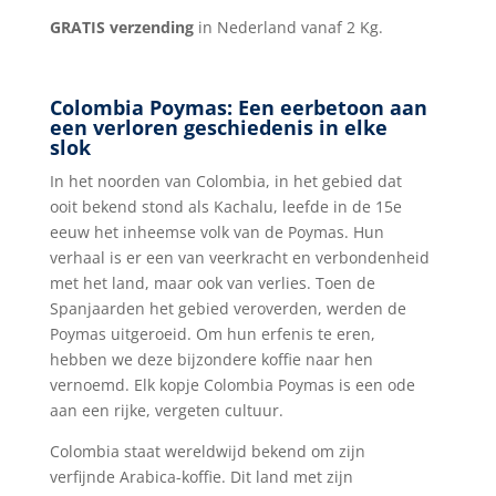
r
GRATIS verzending
in Nederland vanaf 2 Kg.
n
a
t
Colombia Poymas: Een eerbetoon aan
i
een verloren geschiedenis in elke
v
slok
e
In het noorden van Colombia, in het gebied dat
:
ooit bekend stond als Kachalu, leefde in de 15e
eeuw het inheemse volk van de Poymas. Hun
verhaal is er een van veerkracht en verbondenheid
met het land, maar ook van verlies. Toen de
Spanjaarden het gebied veroverden, werden de
Poymas uitgeroeid. Om hun erfenis te eren,
hebben we deze bijzondere koffie naar hen
vernoemd. Elk kopje Colombia Poymas is een ode
aan een rijke, vergeten cultuur.
Colombia staat wereldwijd bekend om zijn
verfijnde Arabica-koffie. Dit land met zijn