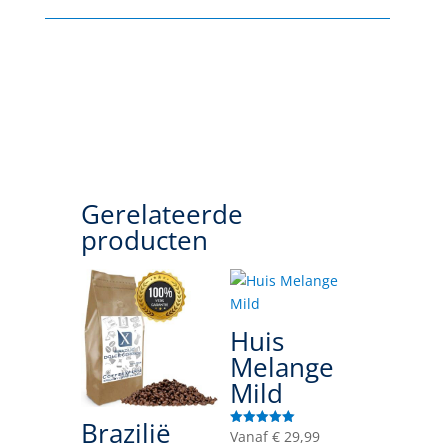
Gerelateerde
producten
Huis
Melange
Mild
Brazilië
Vanaf
€
29,99
Gewaardeerd
5.00