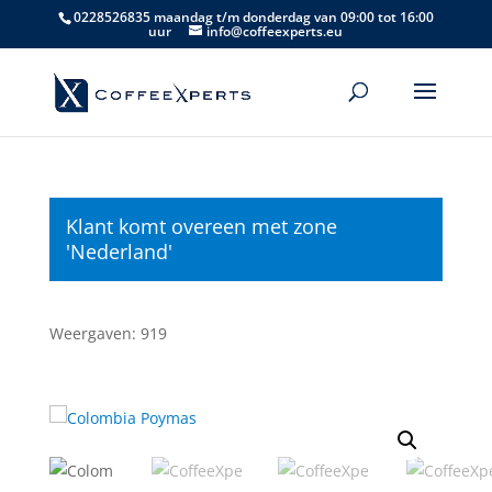
0228526835 maandag t/m donderdag van 09:00 tot 16:00
uur
info@coffeexperts.eu
Klant komt overeen met zone
'Nederland'
Weergaven: 919