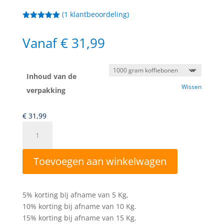
(
1
klantbeoordeling)
Gewaardeerd
5.00
op 5
Vanaf
€
31,99
gebaseerd
op
klant
waardering
Inhoud van de
Wissen
verpakking
€
31,99
Colombia
Poymas
aantal
Toevoegen aan winkelwagen
A
l
5% korting bij afname van 5 Kg,
t
10% korting bij afname van 10 Kg.
e
15% korting bij afname van 15 Kg.