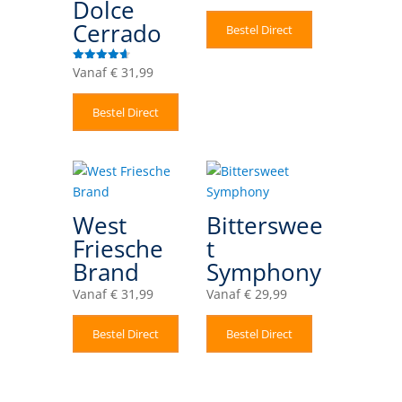
Dolce
uit 5
Cerrado
Bestel Direct
Vanaf
€
31,99
Gewaardeer
d
4.67
uit 5
Bestel Direct
West
Bitterswee
Friesche
t
Brand
Symphony
Vanaf
€
31,99
Vanaf
€
29,99
Bestel Direct
Bestel Direct