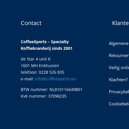
Contact
Klante
CoffeeXperts – Specialty
Algemene
Koffiebranderij sinds 2001
Retourner
de Star 4 unit K
1601 MH Enkhuizen
Veilig onl
telefoon: 0228 526 835
e-mail:
info@coffeexperts.eu
Klachten?
BTW nummer: NL810116649B01
Privacybe
KvK nummer: 37098235
Cookiebel