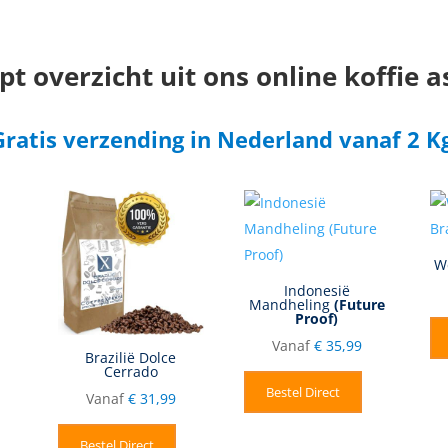
t overzicht uit ons online koffie 
Gratis verzending in Nederland vanaf 2 Kg
W
Indonesië
Mandheling
(Future
Proof)
Vanaf
€
35,99
Brazilië Dolce
Cerrado
Bestel Direct
Vanaf
€
31,99
Bestel Direct