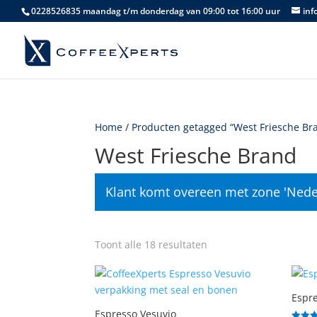
0228526835 maandag t/m donderdag van 09:00 tot 16:00 uur
inf
Home
/ Producten getagged “West Friesche Br
West Friesche Brand
Klant komt overeen met zone 'Nede
Gesorteerd
Toont alle 18 resultaten
op
populariteit
Espre
Espresso Vesuvio