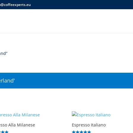
o@coffeexperts.eu
and”
rland'
sso Alla Milanese
Espresso Italiano