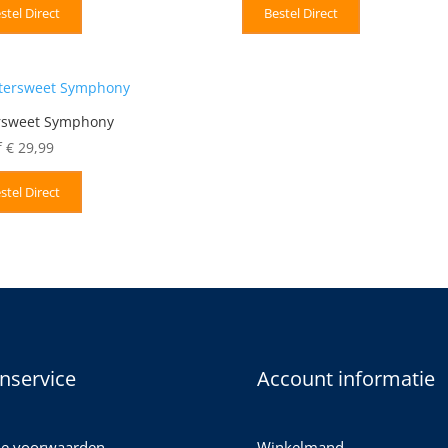
stel Direct
Bestel Direct
ersweet Symphony
f
€
29,99
stel Direct
nservice
Account informatie
e voorwaarden
Winkelmand