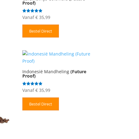
Proof)
Vanaf
€
35,99
Gewaardeerd
5.00
uit 5
Bestel Direct
Indonesië Mandheling
(Future
Proof)
Vanaf
€
35,99
Gewaardeerd
5.00
uit 5
Bestel Direct