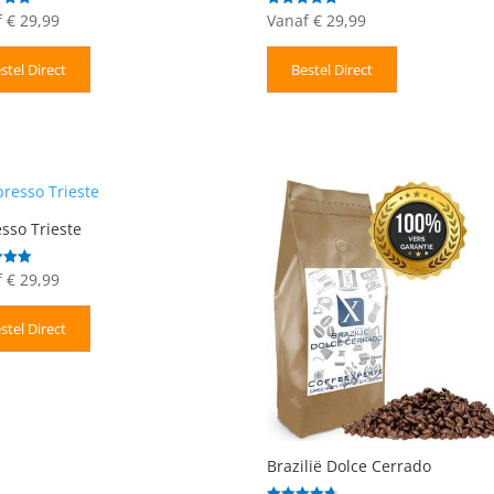
f
€
29,99
Vanaf
€
29,99
deerd
Gewaardeerd
5.00
uit 5
stel Direct
Bestel Direct
sso Trieste
f
€
29,99
deerd
stel Direct
Brazilië Dolce Cerrado