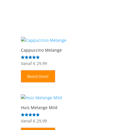
Cappuccino Melange
Vanaf
€
29,99
Gewaardeerd
5.00
uit 5
Bestel Direct
Huis Melange Mild
Vanaf
€
29,99
Gewaardeerd
5.00
uit 5