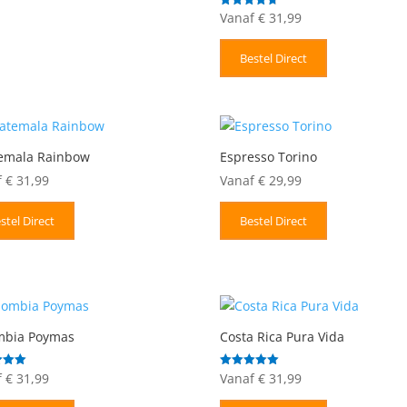
Vanaf
€
31,99
Gewaardeerd
4.67
uit 5
Bestel Direct
emala Rainbow
Espresso Torino
f
€
31,99
Vanaf
€
29,99
stel Direct
Bestel Direct
mbia Poymas
Costa Rica Pura Vida
f
€
31,99
Vanaf
€
31,99
deerd
Gewaardeerd
5.00
uit 5