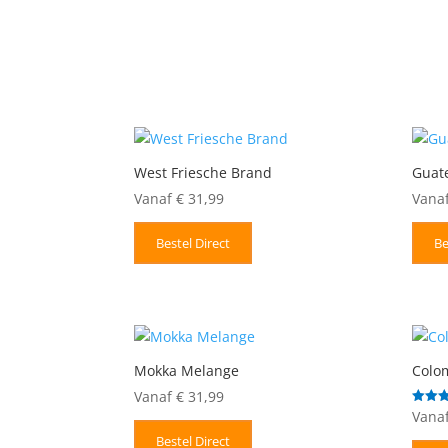
West Friesche Brand
Guat
Vanaf
€
31,99
Vana
Bestel Direct
Be
Mokka Melange
Colo
Vanaf
€
31,99
Vana
Gewaar
5.00
uit 5
Bestel Direct