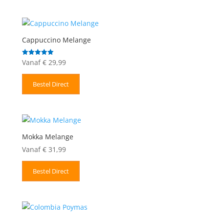
Cappuccino Melange
Vanaf
€
29,99
Gewaardeerd
5.00
uit 5
Bestel Direct
Mokka Melange
Vanaf
€
31,99
Bestel Direct