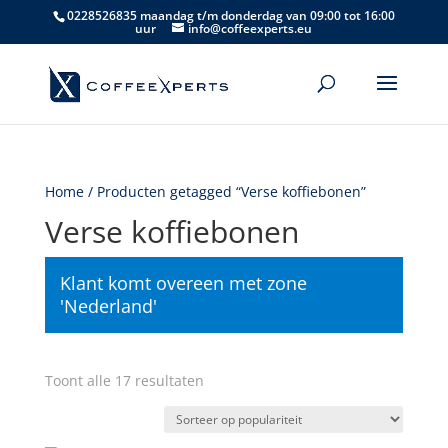
0228526835 maandag t/m donderdag van 09:00 tot 16:00
uur
info@coffeexperts.eu
Home
/ Producten getagged “Verse koffiebonen”
Verse koffiebonen
Klant komt overeen met zone
'Nederland'
Gesorteerd
Toont alle 17 resultaten
op
populariteit