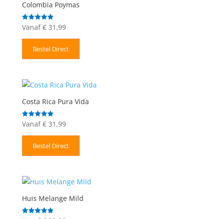
Colombia Poymas
Vanaf
€
31,99
Gewaardeerd
5.00
uit 5
Bestel Direct
Costa Rica Pura Vida
Vanaf
€
31,99
Gewaardeerd
5.00
uit 5
Bestel Direct
Huis Melange Mild