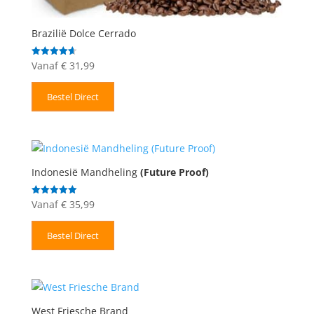
Brazilië Dolce Cerrado
Vanaf
€
31,99
Gewaardeerd
4.67
uit 5
Bestel Direct
Indonesië Mandheling
(Future Proof)
Vanaf
€
35,99
Gewaardeerd
5.00
uit 5
Bestel Direct
West Friesche Brand