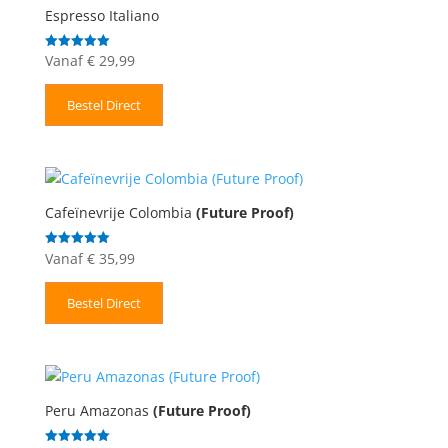
Espresso Italiano
Vanaf
€
29,99
Gewaardeerd
5.00
uit 5
Bestel Direct
Cafeïnevrije Colombia
(Future Proof)
Vanaf
€
35,99
Gewaardeerd
5.00
uit 5
Bestel Direct
Peru Amazonas
(Future Proof)