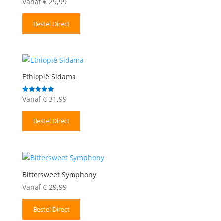
Vanaf
€
29,99
Gewaardeerd
5.00
uit 5
Bestel Direct
Ethiopië Sidama
Vanaf
€
31,99
Gewaardeerd
5.00
uit 5
Bestel Direct
Bittersweet Symphony
Vanaf
€
29,99
Bestel Direct