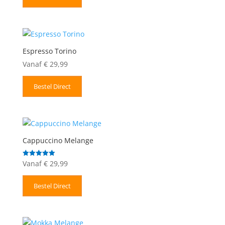
Espresso Torino
Vanaf
€
29,99
Bestel Direct
Cappuccino Melange
Vanaf
€
29,99
Gewaardeerd
5.00
uit 5
Bestel Direct