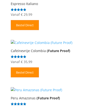
Espresso Italiano
Vanaf
€
29,99
Gewaardeerd
5.00
uit 5
Bestel Direct
Cafeïnevrije Colombia
(Future Proof)
Vanaf
€
35,99
Gewaardeerd
5.00
uit 5
Bestel Direct
Peru Amazonas
(Future Proof)