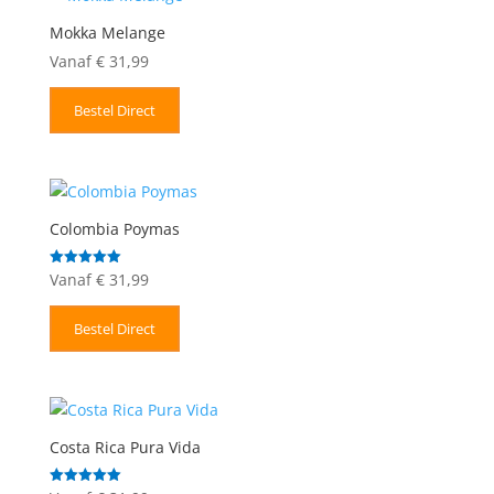
Mokka Melange
Vanaf
€
31,99
Bestel Direct
Colombia Poymas
Vanaf
€
31,99
Gewaardeerd
5.00
uit 5
Bestel Direct
Costa Rica Pura Vida