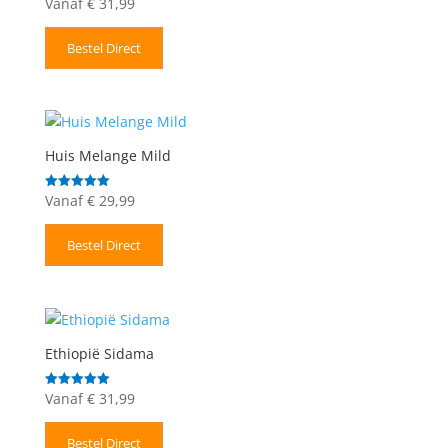
Vanaf
€
31,99
Gewaardeerd
5.00
uit 5
Bestel Direct
Huis Melange Mild
Vanaf
€
29,99
Gewaardeerd
5.00
uit 5
Bestel Direct
Ethiopië Sidama
Vanaf
€
31,99
Gewaardeerd
5.00
uit 5
Bestel Direct