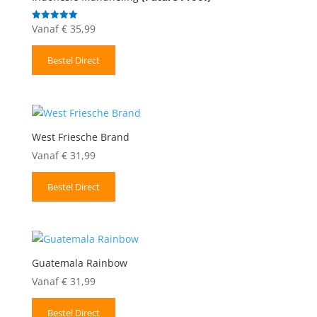
Vanaf
€
35,99
Gewaardeerd
5.00
uit 5
Bestel Direct
West Friesche Brand
Vanaf
€
31,99
Bestel Direct
Guatemala Rainbow
Vanaf
€
31,99
Bestel Direct