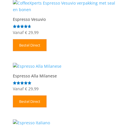
Espresso Vesuvio
Vanaf
€
29,99
Gewaardeerd
4.71
uit 5
Bestel Direct
Espresso Alla Milanese
Vanaf
€
29,99
Gewaardeerd
5.00
uit 5
Bestel Direct