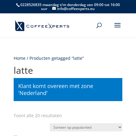
0228526835 maandag t/m donderdag van 09:00 tot 16:00
uur
info@coffeexperts.eu
Home
/ Producten getagged “latte”
latte
Klant komt overeen met zone
'Nederland'
Gesorteerd
Toont alle 20 resultaten
op
populariteit