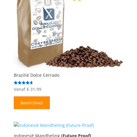
Brazilië Dolce Cerrado
Vanaf
€
31,99
Gewaardeerd
4.67
uit 5
Bestel Direct
Indonesië Mandheling
(Future Proof)