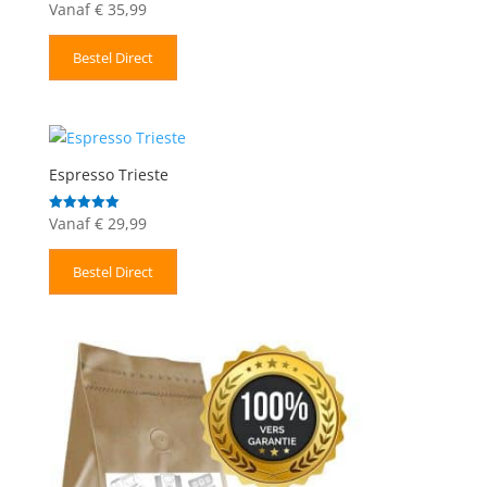
Vanaf
€
35,99
Gewaardeerd
5.00
uit 5
Bestel Direct
Espresso Trieste
Vanaf
€
29,99
Gewaardeerd
5.00
uit 5
Bestel Direct