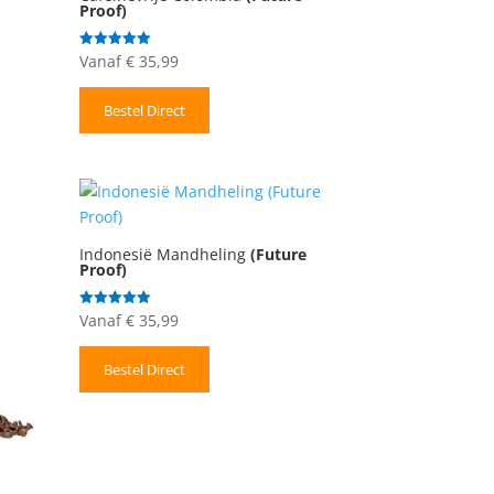
Proof)
Vanaf
€
35,99
Gewaardeerd
5.00
uit 5
Bestel Direct
Indonesië Mandheling
(Future
Proof)
Vanaf
€
35,99
Gewaardeerd
5.00
uit 5
Bestel Direct