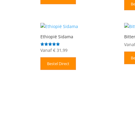
Be
Ethiopië Sidama
Bitt
Vana
Vanaf
€
31,99
Gewaardeerd
5.00
uit 5
Be
Bestel Direct