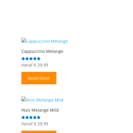
Cappuccino Melange
Vanaf
€
29,99
Gewaardeerd
5.00
uit 5
Bestel Direct
Huis Melange Mild
Vanaf
€
29,99
Gewaardeerd
5.00
uit 5