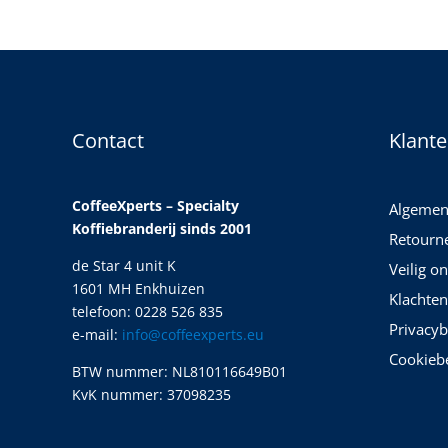
Contact
Klante
CoffeeXperts – Specialty
Algemen
Koffiebranderij sinds 2001
Retourn
de Star 4 unit K
Veilig o
1601 MH Enkhuizen
Klachten
telefoon: 0228 526 835
Privacyb
e-mail:
info@coffeexperts.eu
Cookiebe
BTW nummer: NL810116649B01
KvK nummer: 37098235