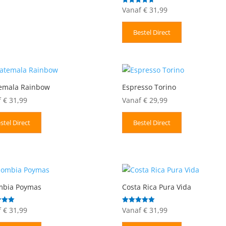
Vanaf
€
31,99
Gewaardeerd
4.67
uit 5
Bestel Direct
emala Rainbow
Espresso Torino
f
€
31,99
Vanaf
€
29,99
stel Direct
Bestel Direct
mbia Poymas
Costa Rica Pura Vida
f
€
31,99
Vanaf
€
31,99
deerd
Gewaardeerd
5.00
uit 5