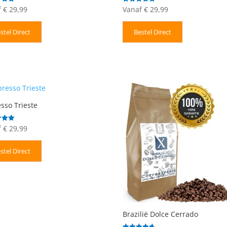
f
€
29,99
Vanaf
€
29,99
deerd
Gewaardeerd
5.00
uit 5
stel Direct
Bestel Direct
sso Trieste
f
€
29,99
deerd
stel Direct
Brazilië Dolce Cerrado