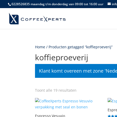
0228526835 maandag t/m donderdag van 09:00 tot 16:00 uur
inf
Home
/ Producten getagged “koffieproeverij”
koffieproeverij
Klant komt overeen met zone 'Nede
Gesorteerd
Toont alle 19 resultaten
op
populariteit
Espre
Espresso Vesuvio