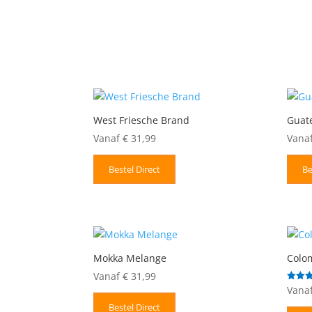
West Friesche Brand
Guat
Vanaf
€
31,99
Vana
Bestel Direct
Be
Mokka Melange
Colo
Vanaf
€
31,99
Vana
Gewaar
5.00
uit 5
Bestel Direct