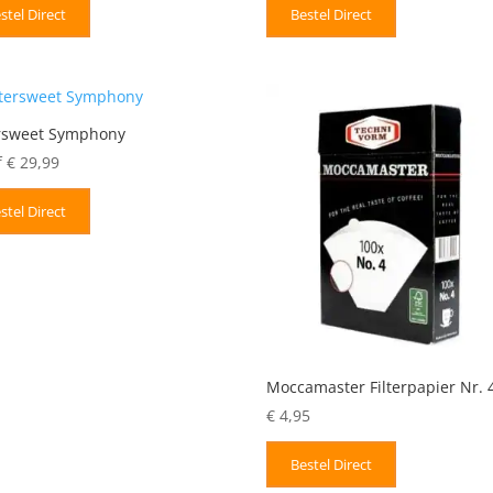
stel Direct
Bestel Direct
ersweet Symphony
f
€
29,99
stel Direct
Moccamaster Filterpapier Nr. 
€
4,95
Bestel Direct