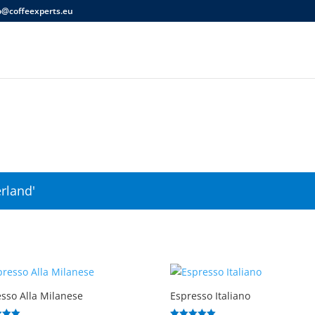
o@coffeexperts.eu
rland'
sso Alla Milanese
Espresso Italiano