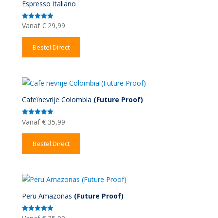
Espresso Italiano
Vanaf
€
29,99
Gewaardeerd
5.00
uit 5
Bestel Direct
Cafeïnevrije Colombia
(Future Proof)
Vanaf
€
35,99
Gewaardeerd
5.00
uit 5
Bestel Direct
Peru Amazonas
(Future Proof)
Gewaardeerd