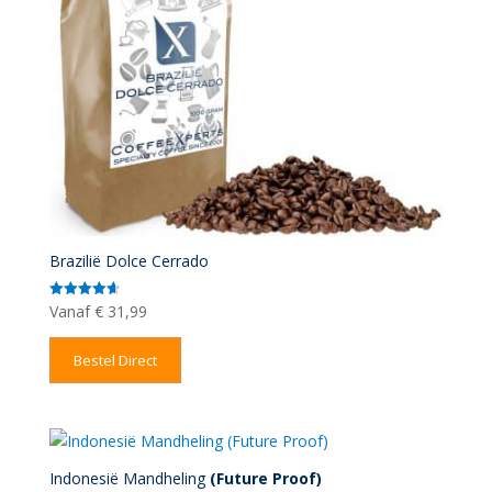
Brazilië Dolce Cerrado
Vanaf
€
31,99
Gewaardeerd
4.67
uit 5
Bestel Direct
Indonesië Mandheling
(Future Proof)