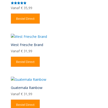
Vanaf
€
35,99
Gewaardeerd
5.00
uit 5
Bestel Direct
West Friesche Brand
Vanaf
€
31,99
Bestel Direct
Guatemala Rainbow
Vanaf
€
31,99
Bestel Direct