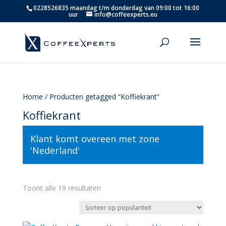
0228526835 maandag t/m donderdag van 09:00 tot 16:00
uur
info@coffeexperts.eu
Home
/ Producten getagged “Koffiekrant”
Koffiekrant
Klant komt overeen met zone
'Nederland'
Gesorteerd
Toont alle 19 resultaten
op
populariteit