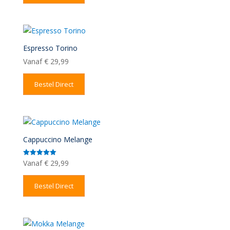
Espresso Torino
Vanaf
€
29,99
Bestel Direct
Cappuccino Melange
Vanaf
€
29,99
Gewaardeerd
5.00
uit 5
Bestel Direct