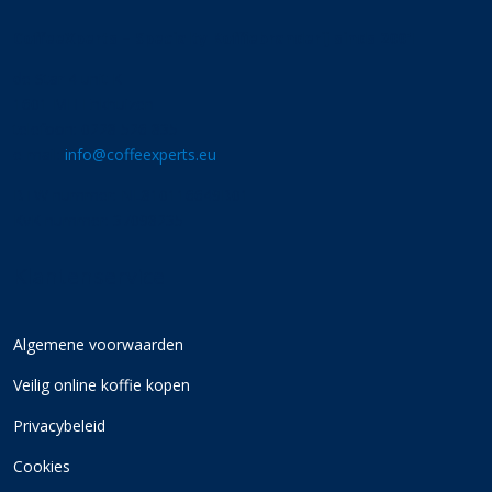
CoffeeXperts – Specialty Koffiebranderij sinds 2001
de Star 4 unit K
1601 MH Enkhuizen
telefoon: 0228 526 835
e-mail:
info@coffeexperts.eu
BTW nummer: NL810116649B01
KvK nummer: 37098235
Klantenservice
Algemene voorwaarden
Veilig online koffie kopen
Privacybeleid
Cookies