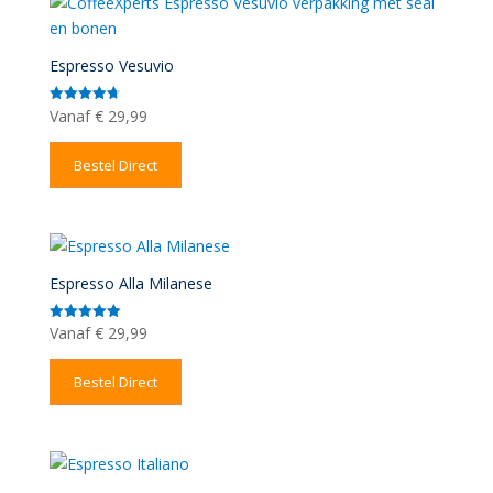
Espresso Vesuvio
Vanaf
€
29,99
Gewaardeerd
4.71
uit 5
Bestel Direct
Espresso Alla Milanese
Vanaf
€
29,99
Gewaardeerd
5.00
uit 5
Bestel Direct