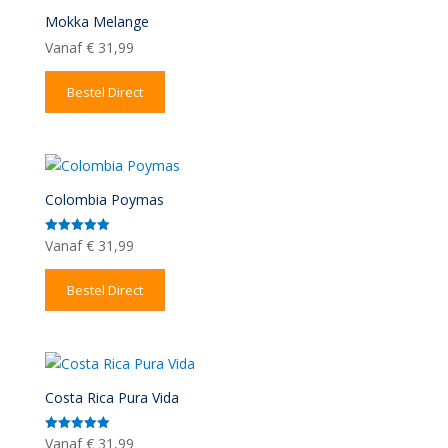
Mokka Melange
Vanaf
€
31,99
Bestel Direct
Colombia Poymas
Vanaf
€
31,99
Gewaardeerd
5.00
uit 5
Bestel Direct
Costa Rica Pura Vida
Vanaf
€
31,99
Gewaardeerd