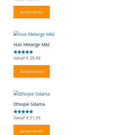
5.00
uit 5
Bestel Direct
Huis Melange Mild
Vanaf
€
29,99
Gewaardeerd
5.00
uit 5
Bestel Direct
Ethiopië Sidama
Vanaf
€
31,99
Gewaardeerd
5.00
uit 5
Bestel Direct