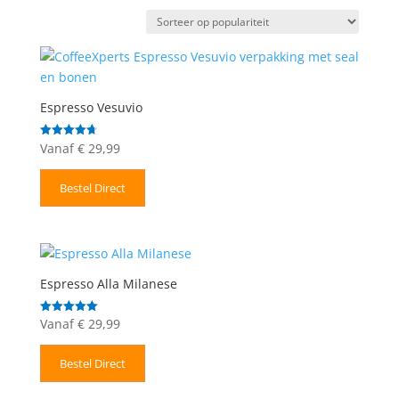
op
populariteit
Espresso Vesuvio
Vanaf
€
29,99
Gewaardeerd
4.71
uit 5
Bestel Direct
Espresso Alla Milanese
Vanaf
€
29,99
Gewaardeerd
5.00
uit 5
Bestel Direct