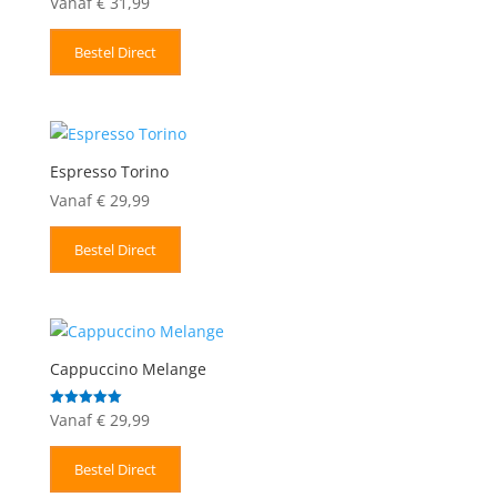
Vanaf
€
31,99
Bestel Direct
Espresso Torino
Vanaf
€
29,99
Bestel Direct
Cappuccino Melange
Vanaf
€
29,99
Gewaardeerd
5.00
uit 5
Bestel Direct