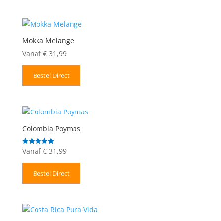
Mokka Melange
Vanaf
€
31,99
Bestel Direct
Colombia Poymas
Vanaf
€
31,99
Gewaardeerd
5.00
uit 5
Bestel Direct