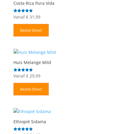
Costa Rica Pura Vida
Vanaf
€
31,99
Gewaardeerd
5.00
uit 5
Bestel Direct
Huis Melange Mild
Vanaf
€
29,99
Gewaardeerd
5.00
uit 5
Bestel Direct
Ethiopië Sidama