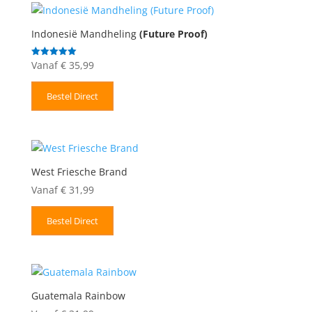
Indonesië Mandheling
(Future Proof)
Vanaf
€
35,99
Gewaardeerd
5.00
uit 5
Bestel Direct
West Friesche Brand
Vanaf
€
31,99
Bestel Direct
Guatemala Rainbow