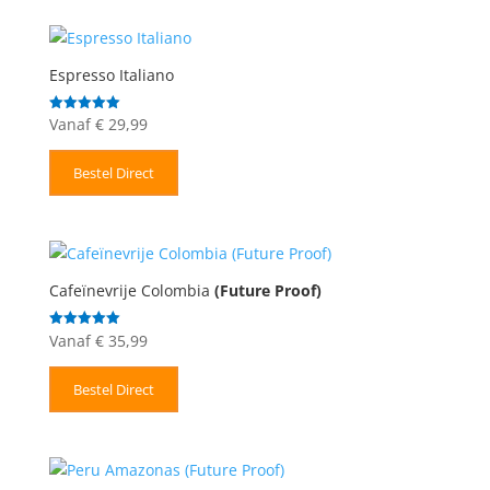
Espresso Italiano
Vanaf
€
29,99
Gewaardeerd
5.00
uit 5
Bestel Direct
Cafeïnevrije Colombia
(Future Proof)
Vanaf
€
35,99
Gewaardeerd
5.00
uit 5
Bestel Direct