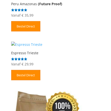
Peru Amazonas
(Future Proof)
Vanaf
€
35,99
Gewaardeerd
5.00
uit 5
Bestel Direct
Espresso Trieste
Vanaf
€
29,99
Gewaardeerd
5.00
uit 5
Bestel Direct