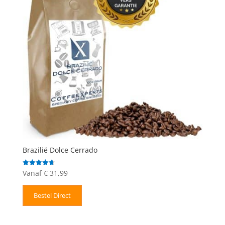
Brazilië Dolce Cerrado
Vanaf
€
31,99
Gewaardeerd
4.67
uit 5
Bestel Direct