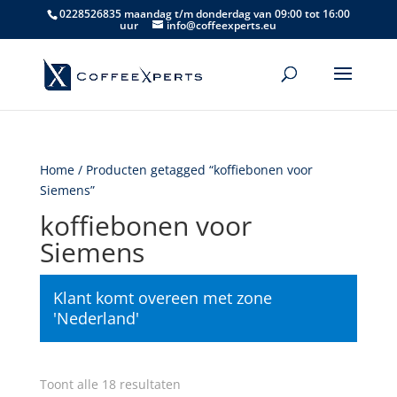
0228526835 maandag t/m donderdag van 09:00 tot 16:00
uur
info@coffeexperts.eu
Home
/ Producten getagged “koffiebonen voor
Siemens”
koffiebonen voor
Siemens
Klant komt overeen met zone
'Nederland'
Gesorteerd
Toont alle 18 resultaten