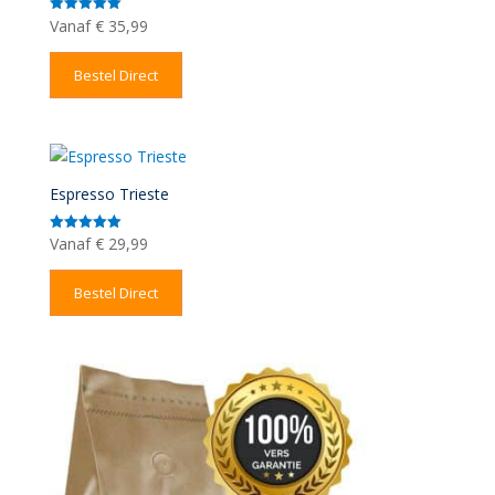
Vanaf
€
35,99
Gewaardeerd
5.00
uit 5
Bestel Direct
Espresso Trieste
Vanaf
€
29,99
Gewaardeerd
5.00
uit 5
Bestel Direct