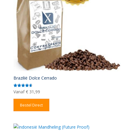
Brazilië Dolce Cerrado
Vanaf
€
31,99
Gewaardeerd
4.67
uit 5
Bestel Direct