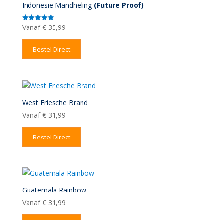
Indonesië Mandheling
(Future Proof)
Vanaf
€
35,99
Gewaardeerd
5.00
uit 5
Bestel Direct
West Friesche Brand
Vanaf
€
31,99
Bestel Direct
Guatemala Rainbow
Vanaf
€
31,99