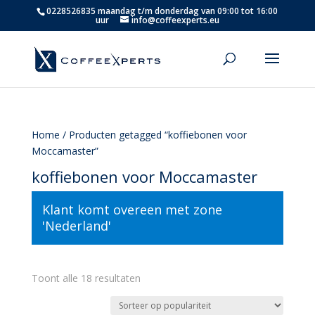
0228526835 maandag t/m donderdag van 09:00 tot 16:00
uur
info@coffeexperts.eu
Home
/ Producten getagged “koffiebonen voor
Moccamaster”
koffiebonen voor Moccamaster
Klant komt overeen met zone
'Nederland'
Gesorteerd
Toont alle 18 resultaten
op
populariteit