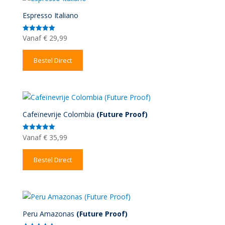
Espresso Italiano
Vanaf
€
29,99
Gewaardeerd
5.00
uit 5
Bestel Direct
Cafeïnevrije Colombia
(Future Proof)
Vanaf
€
35,99
Gewaardeerd
5.00
uit 5
Bestel Direct
Peru Amazonas
(Future Proof)