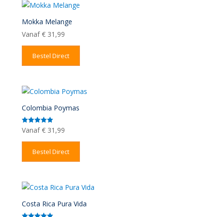
Mokka Melange
Vanaf
€
31,99
Bestel Direct
Colombia Poymas
Vanaf
€
31,99
Gewaardeerd
5.00
uit 5
Bestel Direct
Costa Rica Pura Vida