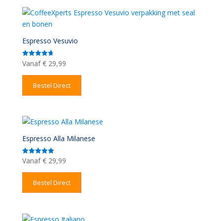
Espresso Vesuvio
Vanaf
€
29,99
Gewaardeerd
4.71
uit 5
Bestel Direct
Espresso Alla Milanese
Vanaf
€
29,99
Gewaardeerd
5.00
uit 5
Bestel Direct