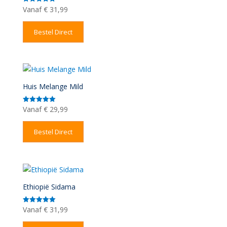
Vanaf
€
31,99
Gewaardeerd
5.00
uit 5
Bestel Direct
Huis Melange Mild
Vanaf
€
29,99
Gewaardeerd
5.00
uit 5
Bestel Direct
Ethiopië Sidama
Vanaf
€
31,99
Gewaardeerd
5.00
uit 5