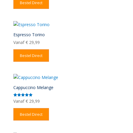
Bestel Direct
Espresso Torino
Vanaf
€
29,99
Bestel Direct
Cappuccino Melange
Vanaf
€
29,99
Gewaardeerd
5.00
uit 5
Bestel Direct