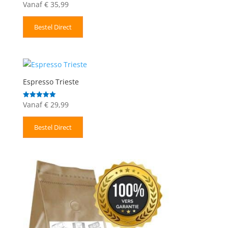
Vanaf
€
35,99
Gewaardeerd
5.00
uit 5
Bestel Direct
Espresso Trieste
Vanaf
€
29,99
Gewaardeerd
5.00
uit 5
Bestel Direct