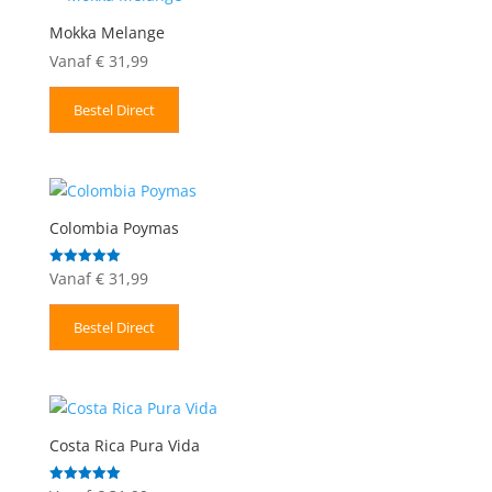
Mokka Melange
Vanaf
€
31,99
Bestel Direct
Colombia Poymas
Vanaf
€
31,99
Gewaardeerd
5.00
uit 5
Bestel Direct
Costa Rica Pura Vida