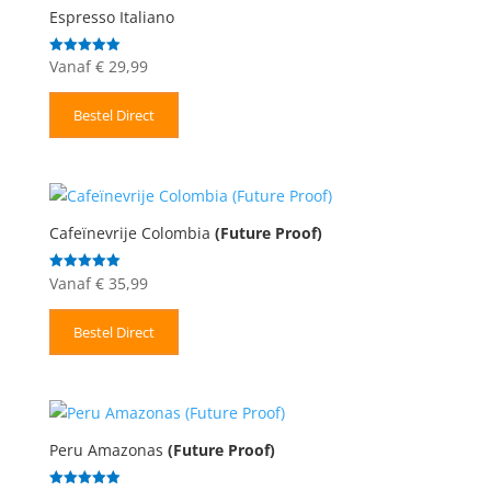
Espresso Italiano
Vanaf
€
29,99
Gewaardeerd
5.00
uit 5
Bestel Direct
Cafeïnevrije Colombia
(Future Proof)
Vanaf
€
35,99
Gewaardeerd
5.00
uit 5
Bestel Direct
Peru Amazonas
(Future Proof)