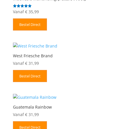
Vanaf
€
35,99
Gewaardeerd
5.00
uit 5
Bestel Direct
West Friesche Brand
Vanaf
€
31,99
Bestel Direct
Guatemala Rainbow
Vanaf
€
31,99
Bestel Direct