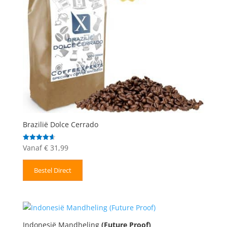
Brazilië Dolce Cerrado
Vanaf
€
31,99
Gewaardeerd
4.67
uit 5
Bestel Direct
Indonesië Mandheling
(Future Proof)