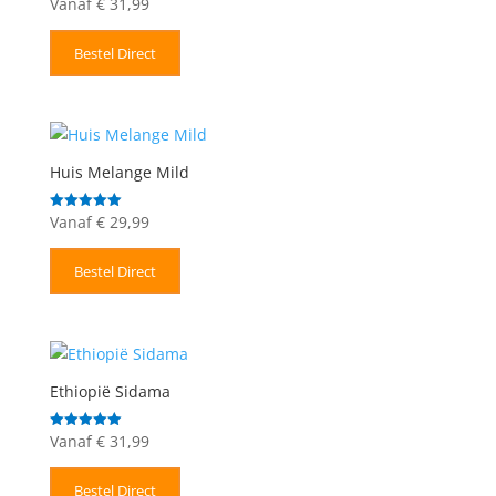
Vanaf
€
31,99
Gewaardeerd
5.00
uit 5
Bestel Direct
Huis Melange Mild
Vanaf
€
29,99
Gewaardeerd
5.00
uit 5
Bestel Direct
Ethiopië Sidama
Vanaf
€
31,99
Gewaardeerd
5.00
uit 5
Bestel Direct