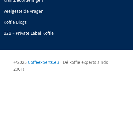
Klantbeoordelingen
Veelgestelde vragen
Koffie Blogs
B2B – Private Label Koffie
@2025
Coffeexperts.eu
- Dé koffie experts sinds
2001!