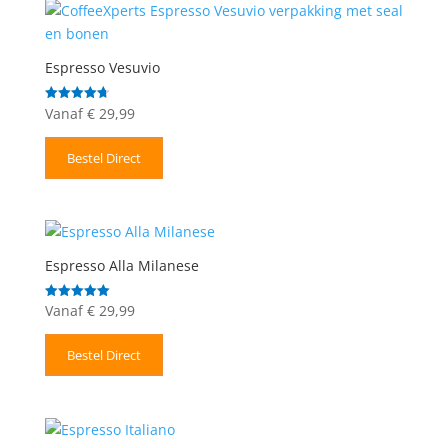
Espresso Vesuvio
Vanaf
€
29,99
Gewaardeerd
4.71
uit 5
Bestel Direct
Espresso Alla Milanese
Vanaf
€
29,99
Gewaardeerd
5.00
uit 5
Bestel Direct