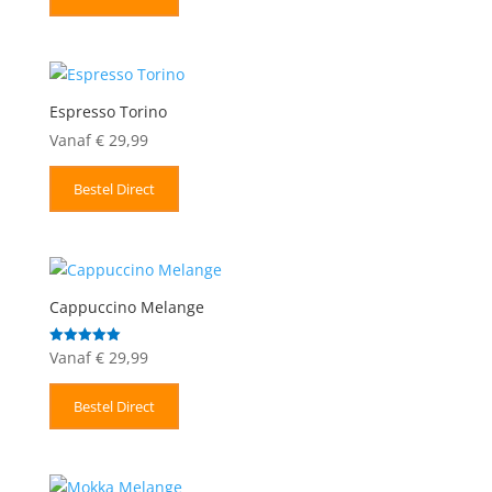
Espresso Torino
Vanaf
€
29,99
Bestel Direct
Cappuccino Melange
Vanaf
€
29,99
Gewaardeerd
5.00
uit 5
Bestel Direct