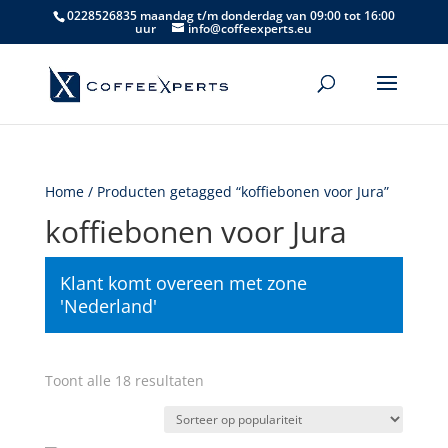
0228526835 maandag t/m donderdag van 09:00 tot 16:00
uur
info@coffeexperts.eu
Home
/ Producten getagged “koffiebonen voor Jura”
koffiebonen voor Jura
Klant komt overeen met zone
'Nederland'
Gesorteerd
Toont alle 18 resultaten
op
populariteit