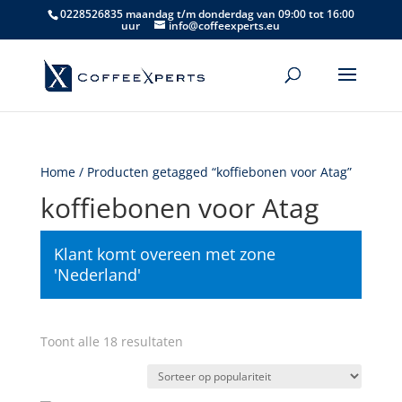
0228526835 maandag t/m donderdag van 09:00 tot 16:00
uur
info@coffeexperts.eu
Home
/ Producten getagged “koffiebonen voor Atag”
koffiebonen voor Atag
Klant komt overeen met zone
'Nederland'
Gesorteerd
Toont alle 18 resultaten
op
populariteit