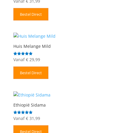
Vanaf
€
31,99
Gewaardeerd
5.00
uit 5
Bestel Direct
Huis Melange Mild
Vanaf
€
29,99
Gewaardeerd
5.00
uit 5
Bestel Direct
Ethiopië Sidama
Vanaf
€
31,99
Gewaardeerd
5.00
uit 5
Bestel Direct