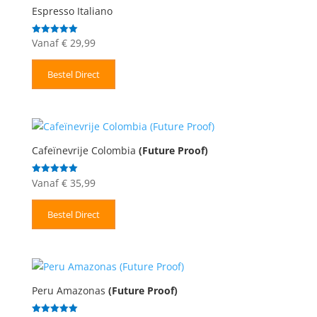
Espresso Italiano
Vanaf
€
29,99
Gewaardeerd
5.00
uit 5
Bestel Direct
Cafeïnevrije Colombia
(Future Proof)
Vanaf
€
35,99
Gewaardeerd
5.00
uit 5
Bestel Direct
Peru Amazonas
(Future Proof)