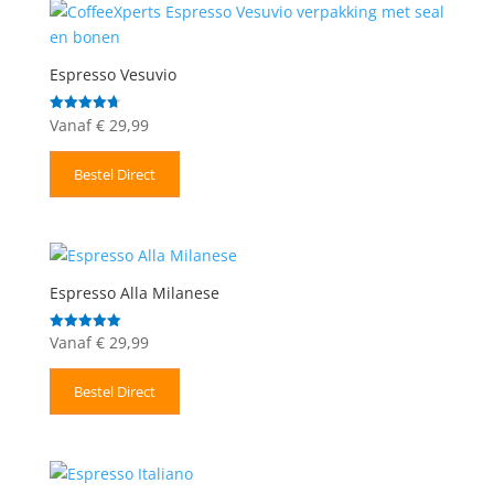
Espresso Vesuvio
Vanaf
€
29,99
Gewaardeerd
4.71
uit 5
Bestel Direct
Espresso Alla Milanese
Vanaf
€
29,99
Gewaardeerd
5.00
uit 5
Bestel Direct