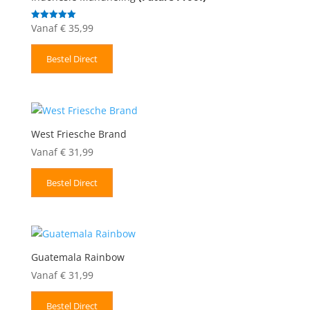
Vanaf
€
35,99
Gewaardeerd
5.00
uit 5
Bestel Direct
West Friesche Brand
Vanaf
€
31,99
Bestel Direct
Guatemala Rainbow
Vanaf
€
31,99
Bestel Direct