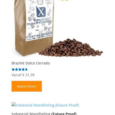
Brazilië Dolce Cerrado
Vanaf
€
31,99
Gewaardeerd
4.67
uit 5
Bestel Direct
Indonesië Mandheling
(Future Proof)