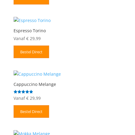
Espresso Torino
Vanaf
€
29,99
Bestel Direct
Cappuccino Melange
Vanaf
€
29,99
Gewaardeerd
5.00
uit 5
Bestel Direct