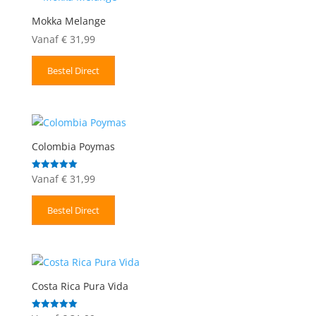
Mokka Melange
Vanaf
€
31,99
Bestel Direct
Colombia Poymas
Vanaf
€
31,99
Gewaardeerd
5.00
uit 5
Bestel Direct
Costa Rica Pura Vida