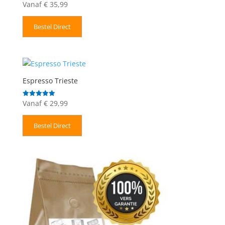
Vanaf
€
35,99
Gewaardeerd
5.00
uit 5
Bestel Direct
Espresso Trieste
Vanaf
€
29,99
Gewaardeerd
5.00
uit 5
Bestel Direct