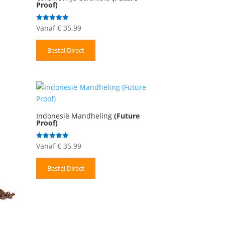
Proof)
Vanaf
€
35,99
Gewaardeerd
5.00
uit 5
Bestel Direct
Indonesië Mandheling
(Future
Proof)
Vanaf
€
35,99
Gewaardeerd
5.00
uit 5
Bestel Direct