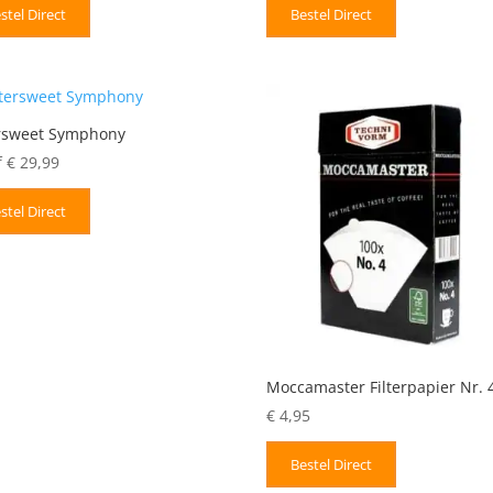
stel Direct
Bestel Direct
ersweet Symphony
f
€
29,99
stel Direct
Moccamaster Filterpapier Nr. 
€
4,95
Bestel Direct