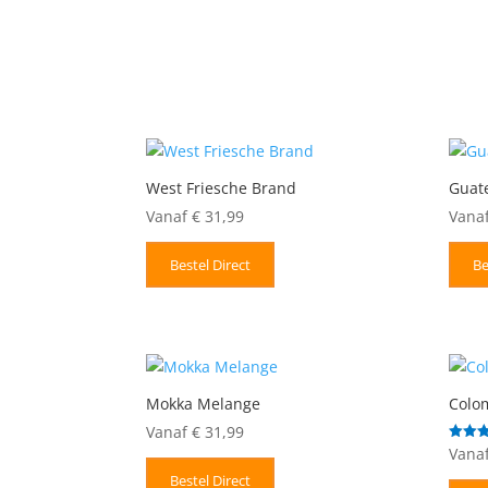
West Friesche Brand
Guat
Vanaf
€
31,99
Vana
Bestel Direct
Be
Mokka Melange
Colo
Vanaf
€
31,99
Vana
Gewaar
5.00
uit 5
Bestel Direct