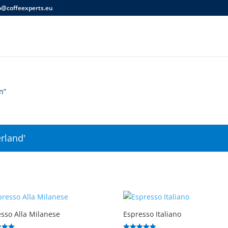
o@coffeexperts.eu
n”
rland'
sso Alla Milanese
Espresso Italiano