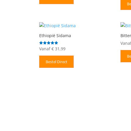
Be
Ethiopië Sidama
Bitt
Vana
Vanaf
€
31,99
Gewaardeerd
5.00
uit 5
Be
Bestel Direct