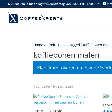
0228526835 maandag t/m donderdag van 09:00 tot 16:00 uur
inf
Home
/ Producten getagged “koffiebonen male
koffiebonen malen
Klant komt overeen met zone 'Nede
Gesorteerd
Toont alle 19 resultaten
op
populariteit
Espre
Espresso Vesuvio