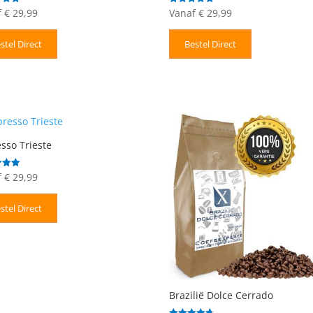
f
€
29,99
Vanaf
€
29,99
deerd
Gewaardeerd
5.00
uit 5
stel Direct
Bestel Direct
sso Trieste
f
€
29,99
deerd
stel Direct
Brazilië Dolce Cerrado