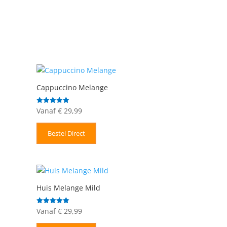
Cappuccino Melange
Vanaf
€
29,99
Gewaardeerd
5.00
uit 5
Bestel Direct
Huis Melange Mild
Vanaf
€
29,99
Gewaardeerd
5.00
uit 5