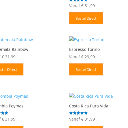
Vanaf
€
31,99
Gewaardeerd
4.67
uit 5
Bestel Direct
emala Rainbow
Espresso Torino
f
€
31,99
Vanaf
€
29,99
stel Direct
Bestel Direct
mbia Poymas
Costa Rica Pura Vida
f
€
31,99
Vanaf
€
31,99
deerd
Gewaardeerd
5.00
uit 5