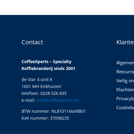
Contact
Klante
CoffeeXperts – Specialty
Algemen
Koffiebranderij sinds 2001
Retourn
de Star 4 unit K
Veilig o
1601 MH Enkhuizen
Klachten
telefoon: 0228 526 835
Privacyb
e-mail:
info@coffeexperts.eu
Cookiebe
BTW nummer: NL810116649B01
KvK nummer: 37098235