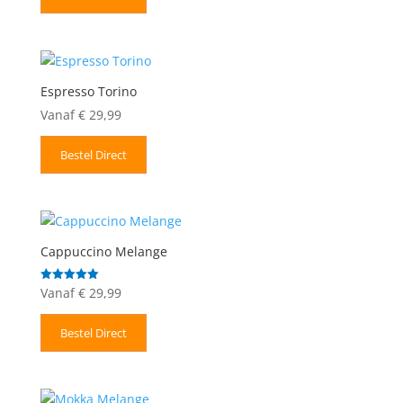
Espresso Torino
Vanaf
€
29,99
Bestel Direct
Cappuccino Melange
Vanaf
€
29,99
Gewaardeerd
5.00
uit 5
Bestel Direct