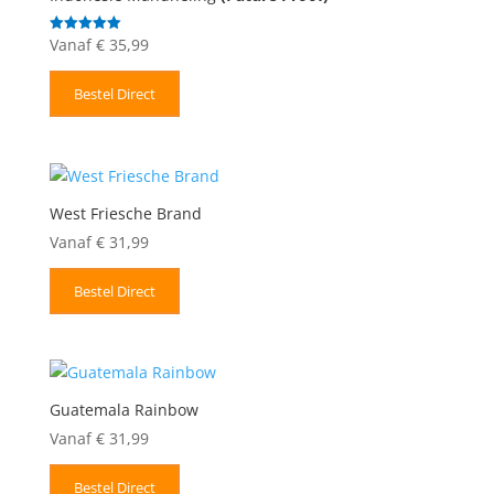
Vanaf
€
35,99
Gewaardeerd
5.00
uit 5
Bestel Direct
West Friesche Brand
Vanaf
€
31,99
Bestel Direct
Guatemala Rainbow
Vanaf
€
31,99
Bestel Direct