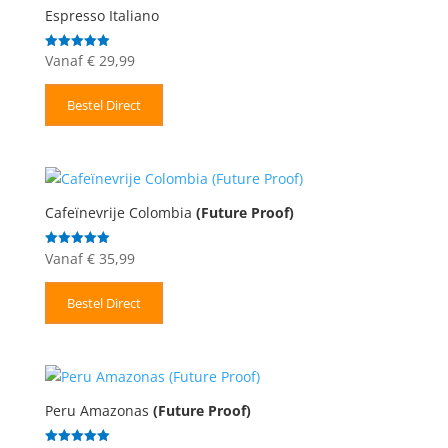
Espresso Italiano
Vanaf
€
29,99
Gewaardeerd
5.00
uit 5
Bestel Direct
Cafeïnevrije Colombia
(Future Proof)
Vanaf
€
35,99
Gewaardeerd
5.00
uit 5
Bestel Direct
Peru Amazonas
(Future Proof)