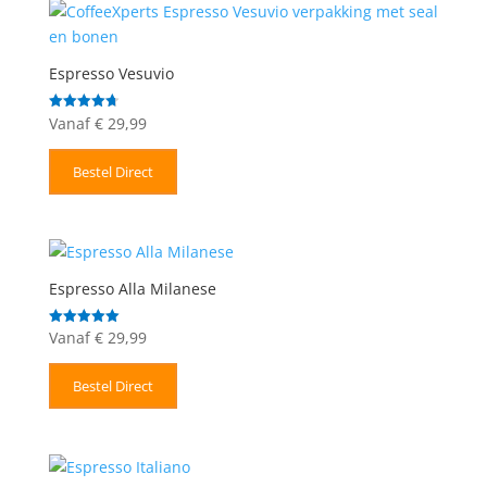
Espresso Vesuvio
Vanaf
€
29,99
Gewaardeerd
4.71
uit 5
Bestel Direct
Espresso Alla Milanese
Vanaf
€
29,99
Gewaardeerd
5.00
uit 5
Bestel Direct