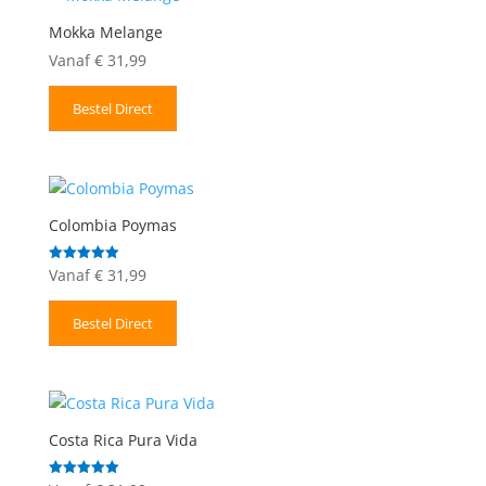
Mokka Melange
Vanaf
€
31,99
Bestel Direct
Colombia Poymas
Vanaf
€
31,99
Gewaardeerd
5.00
uit 5
Bestel Direct
Costa Rica Pura Vida