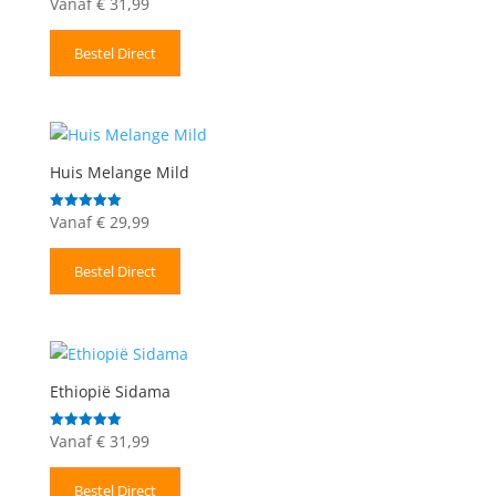
Vanaf
€
31,99
Gewaardeerd
5.00
uit 5
Bestel Direct
Huis Melange Mild
Vanaf
€
29,99
Gewaardeerd
5.00
uit 5
Bestel Direct
Ethiopië Sidama
Vanaf
€
31,99
Gewaardeerd
5.00
uit 5
Bestel Direct