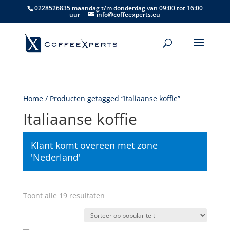
0228526835 maandag t/m donderdag van 09:00 tot 16:00
uur
info@coffeexperts.eu
Home
/ Producten getagged “Italiaanse koffie”
Italiaanse koffie
Klant komt overeen met zone
'Nederland'
Gesorteerd
Toont alle 19 resultaten
op
populariteit