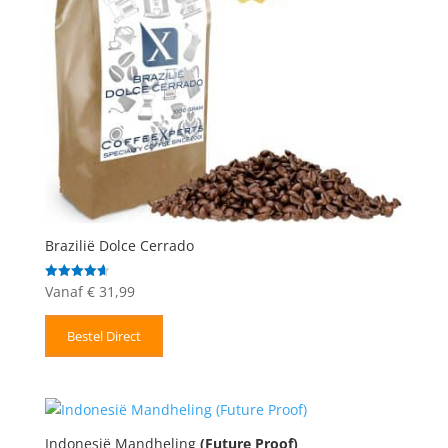
Brazilië Dolce Cerrado
Vanaf
€
31,99
Gewaardeerd
4.67
uit 5
Bestel Direct
Indonesië Mandheling
(Future Proof)