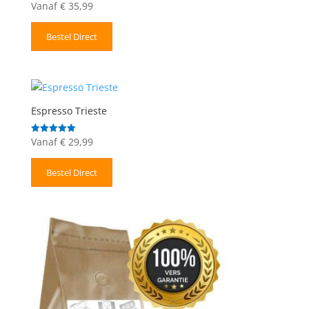
Vanaf
€
35,99
Gewaardeerd
5.00
uit 5
Bestel Direct
Espresso Trieste
Vanaf
€
29,99
Gewaardeerd
5.00
uit 5
Bestel Direct