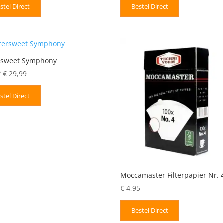
stel Direct
Bestel Direct
ersweet Symphony
f
€
29,99
stel Direct
Moccamaster Filterpapier Nr. 
€
4,95
Bestel Direct