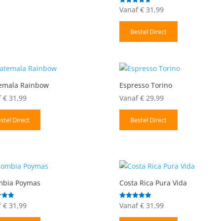
Vanaf
€
31,99
Gewaardeerd
4.67
uit 5
Bestel Direct
emala Rainbow
Espresso Torino
f
€
31,99
Vanaf
€
29,99
stel Direct
Bestel Direct
mbia Poymas
Costa Rica Pura Vida
f
€
31,99
Vanaf
€
31,99
deerd
Gewaardeerd
5.00
uit 5