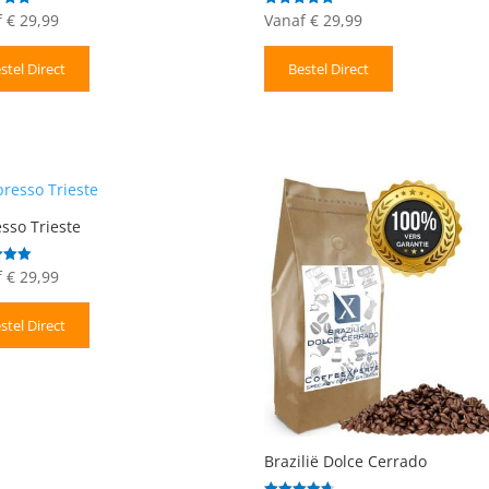
f
€
29,99
Vanaf
€
29,99
deerd
Gewaardeerd
5.00
uit 5
stel Direct
Bestel Direct
sso Trieste
f
€
29,99
deerd
stel Direct
Brazilië Dolce Cerrado