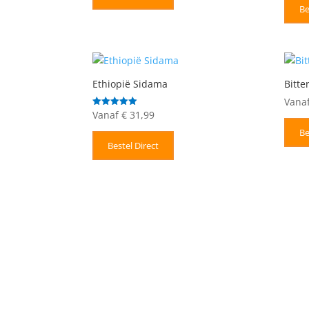
Be
Ethiopië Sidama
Bitt
Vana
Vanaf
€
31,99
Gewaardeerd
5.00
uit 5
Be
Bestel Direct