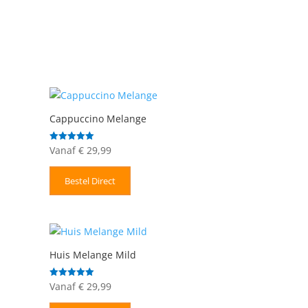
Cappuccino Melange
Vanaf
€
29,99
Gewaardeerd
5.00
uit 5
Bestel Direct
Huis Melange Mild
Vanaf
€
29,99
Gewaardeerd
5.00
uit 5