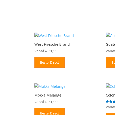
West Friesche Brand
Guat
Vanaf
€
31,99
Vana
Bestel Direct
Be
Mokka Melange
Colo
Vanaf
€
31,99
Vana
Gewaar
5.00
uit 5
Bestel Direct