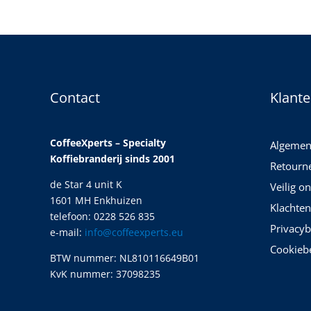
Contact
Klante
CoffeeXperts – Specialty
Algemen
Koffiebranderij sinds 2001
Retourn
de Star 4 unit K
Veilig o
1601 MH Enkhuizen
Klachten
telefoon: 0228 526 835
Privacyb
e-mail:
info@coffeexperts.eu
Cookiebe
BTW nummer: NL810116649B01
KvK nummer: 37098235