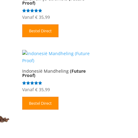
Proof)
Vanaf
€
35,99
Gewaardeerd
5.00
uit 5
Bestel Direct
Indonesië Mandheling
(Future
Proof)
Vanaf
€
35,99
Gewaardeerd
5.00
uit 5
Bestel Direct