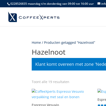
0228526835 maandag t/m donderdag van 09:00 tot 16:00 uur
inf
Home
/ Producten getagged “Hazelnoot”
Hazelnoot
Klant komt overeen met zone 'Nede
Gesorteerd
Toont alle 19 resultaten
op
populariteit
Espre
Espresso Vesuvio