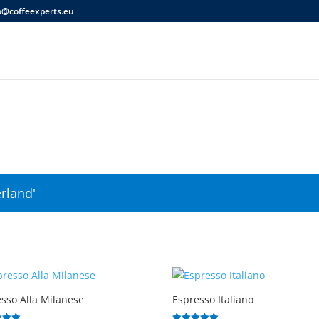
o@coffeexperts.eu
rland'
sso Alla Milanese
Espresso Italiano