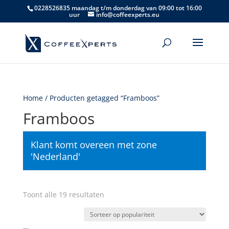
0228526835 maandag t/m donderdag van 09:00 tot 16:00
uur
info@coffeexperts.eu
Home
/ Producten getagged “Framboos”
Framboos
Klant komt overeen met zone
'Nederland'
Gesorteerd
Toont alle 19 resultaten
op
populariteit