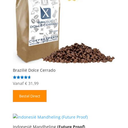
Brazilië Dolce Cerrado
Vanaf
€
31,99
Gewaardeerd
4.67
uit 5
Bestel Direct
Indonesië Mandheling
(Future Proof)