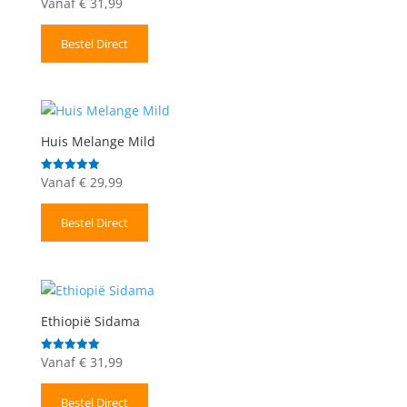
Vanaf
€
31,99
Gewaardeerd
5.00
uit 5
Bestel Direct
Huis Melange Mild
Vanaf
€
29,99
Gewaardeerd
5.00
uit 5
Bestel Direct
Ethiopië Sidama
Vanaf
€
31,99
Gewaardeerd
5.00
uit 5
Bestel Direct