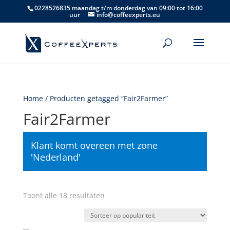
0228526835 maandag t/m donderdag van 09:00 tot 16:00
uur
info@coffeexperts.eu
Home
/ Producten getagged “Fair2Farmer”
Fair2Farmer
Klant komt overeen met zone
'Nederland'
Gesorteerd
Toont alle 18 resultaten
op
populariteit