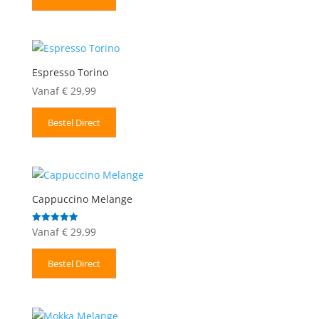
Espresso Torino
Vanaf
€
29,99
Bestel Direct
Cappuccino Melange
Vanaf
€
29,99
Gewaardeerd
5.00
uit 5
Bestel Direct