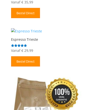
Vanaf
€
35,99
Gewaardeerd
5.00
uit 5
Bestel Direct
Espresso Trieste
Vanaf
€
29,99
Gewaardeerd
5.00
uit 5
Bestel Direct