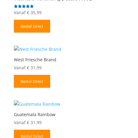
Vanaf
€
35,99
Gewaardeerd
5.00
uit 5
Bestel Direct
West Friesche Brand
Vanaf
€
31,99
Bestel Direct
Guatemala Rainbow
Vanaf
€
31,99
Bestel Direct