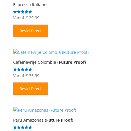
Espresso Italiano
Vanaf
€
29,99
Gewaardeerd
5.00
uit 5
Bestel Direct
Cafeïnevrije Colombia
(Future Proof)
Vanaf
€
35,99
Gewaardeerd
5.00
uit 5
Bestel Direct
Peru Amazonas
(Future Proof)