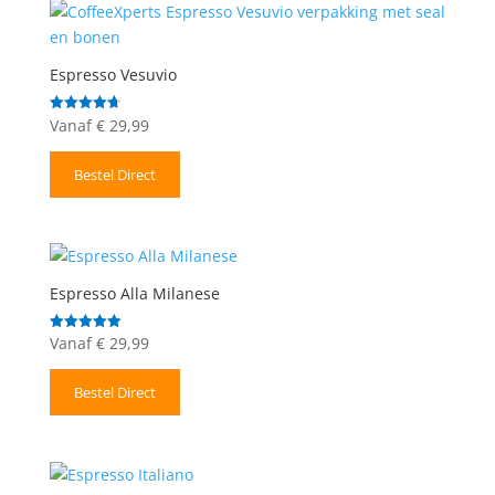
Espresso Vesuvio
Vanaf
€
29,99
Gewaardeerd
4.71
uit 5
Bestel Direct
Espresso Alla Milanese
Vanaf
€
29,99
Gewaardeerd
5.00
uit 5
Bestel Direct