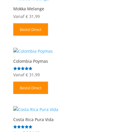
Mokka Melange
Vanaf
€
31,99
Bestel Direct
Colombia Poymas
Vanaf
€
31,99
Gewaardeerd
5.00
uit 5
Bestel Direct
Costa Rica Pura Vida