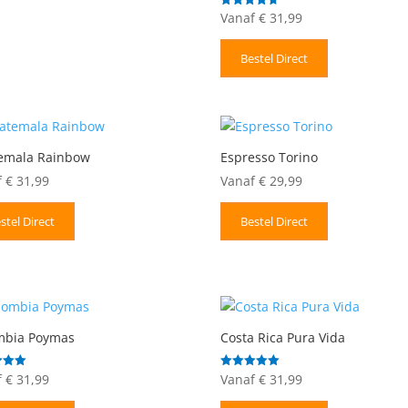
Vanaf
€
31,99
Gewaardeerd
4.67
uit 5
Bestel Direct
emala Rainbow
Espresso Torino
f
€
31,99
Vanaf
€
29,99
stel Direct
Bestel Direct
mbia Poymas
Costa Rica Pura Vida
f
€
31,99
Vanaf
€
31,99
deerd
Gewaardeerd
5.00
uit 5