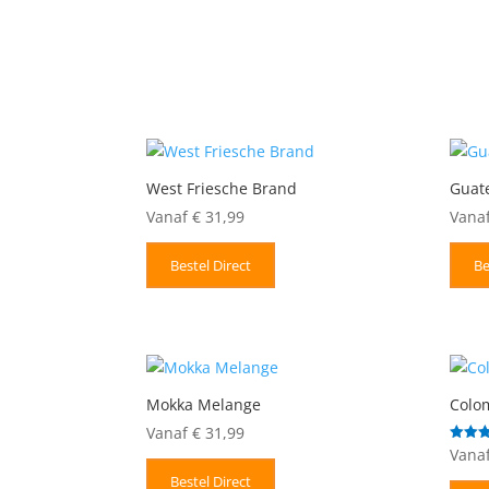
West Friesche Brand
Guat
Vanaf
€
31,99
Vana
Bestel Direct
Be
Mokka Melange
Colo
Vanaf
€
31,99
Vana
Gewaar
5.00
uit 5
Bestel Direct