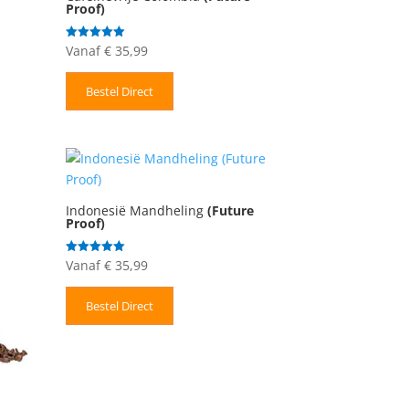
Proof)
Vanaf
€
35,99
Gewaardeerd
5.00
uit 5
Bestel Direct
Indonesië Mandheling
(Future
Proof)
Vanaf
€
35,99
Gewaardeerd
5.00
uit 5
Bestel Direct