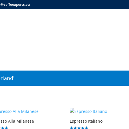
o@coffeexperts.eu
rland'
sso Alla Milanese
Espresso Italiano