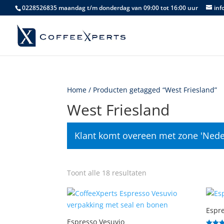
0228526835 maandag t/m donderdag van 09:00 tot 16:00 uur
inf
Home
/ Producten getagged “West Friesland”
West Friesland
Klant komt overeen met zone 'Nede
Gesorteerd
Toont alle 18 resultaten
op
populariteit
Espre
Espresso Vesuvio