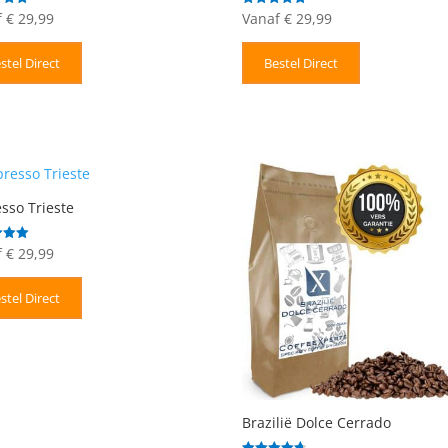
f
€
29,99
Vanaf
€
29,99
deerd
Gewaardeerd
5.00
uit 5
stel Direct
Bestel Direct
sso Trieste
f
€
29,99
deerd
stel Direct
Brazilië Dolce Cerrado