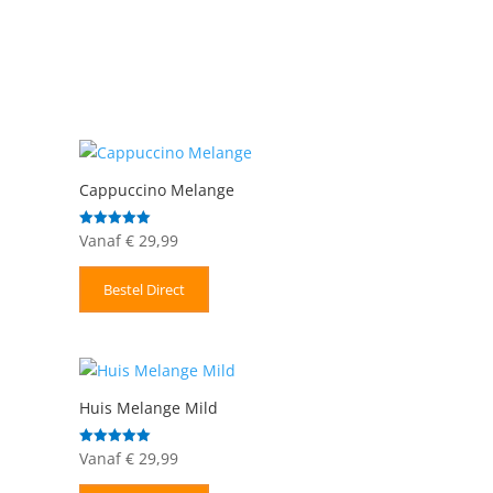
Cappuccino Melange
Vanaf
€
29,99
Gewaardeerd
5.00
uit 5
Bestel Direct
Huis Melange Mild
Vanaf
€
29,99
Gewaardeerd
5.00
uit 5