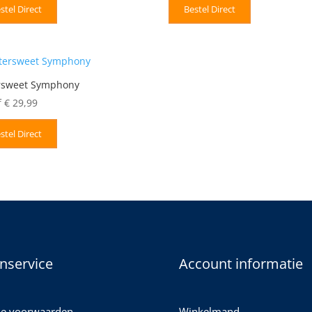
stel Direct
Bestel Direct
ersweet Symphony
f
€
29,99
stel Direct
nservice
Account informatie
e voorwaarden
Winkelmand