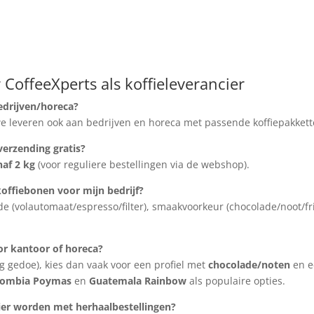
 CoffeeXperts als koffieleverancier
bedrijven/horeca?
en we leveren ook aan bedrijven en horeca met passende koffiepakket
verzending gratis?
naf 2 kg
(voor reguliere bestellingen via de webshop).
 koffiebonen voor mijn bedrijf?
e (volautomaat/espresso/filter), smaakvoorkeur (chocolade/noot/fri
oor kantoor of horeca?
ig gedoe), kies dan vaak voor een profiel met
chocolade/noten
en e
lombia Poymas
en
Guatemala Rainbow
als populaire opties.
cier worden met herhaalbestellingen?