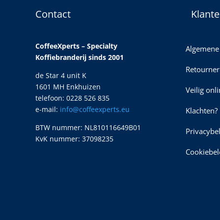
Contact
Klante
CoffeeXperts – Specialty
Algemene
Koffiebranderij sinds 2001
Retourner
de Star 4 unit K
1601 MH Enkhuizen
Veilig onl
telefoon: 0228 526 835
e-mail:
info@coffeexperts.eu
Klachten?
BTW nummer: NL810116649B01
Privacybe
KvK nummer: 37098235
Cookiebel