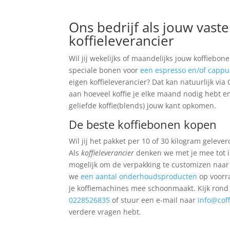
Ons bedrijf als jouw vaste
koffieleverancier
Wil jij wekelijks of maandelijks jouw koffiebon
speciale bonen voor
een espresso en/of cappu
eigen koffieleverancier? Dat kan natuurlijk via 
aan hoeveel koffie je elke maand nodig hebt e
geliefde koffie(blends) jouw kant opkomen.
De beste koffiebonen kopen
Wil jij het pakket per 10 of 30 kilogram gelever
Als
koffieleverancier
denken we met je mee tot in
mogelijk om de verpakking te customizen naar
we
een aantal onderhoudsproducten
op voorr
je koffiemachines mee schoonmaakt. Kijk rond
0228526835
of stuur een e-mail naar
info@cof
verdere vragen hebt.