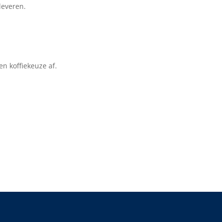
leveren.
n koffiekeuze af.