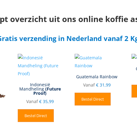
t overzicht uit ons online koffie 
Gratis verzending in Nederland vanaf 2 Kg
Guatemala Rainbow
Indonesië
Vanaf
€
31,99
Mandheling
(Future
Proof)
Bestel Direct
Vanaf
€
35,99
Bestel Direct