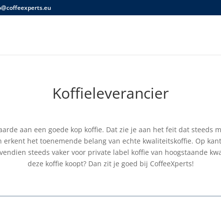
o@coffeexperts.eu
Koffieleverancier
rde aan een goede kop koffie. Dat zie je aan het feit dat steeds 
n erkent het toenemende belang van echte kwaliteitskoffie. Op ka
endien steeds vaker voor private label koffie van hoogstaande kwalite
deze koffie koopt? Dan zit je goed bij CoffeeXperts!