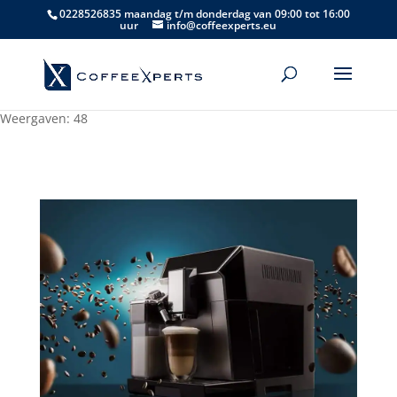
0228526835 maandag t/m donderdag van 09:00 tot 16:00
uur
info@coffeexperts.eu
Weergaven: 48