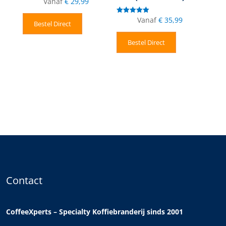
Vanaf
€
29,99
5.00
uit 5
Vanaf
€
35,99
Gewaardeerd
Bestel Direct
5.00
uit 5
Bestel Direct
Contact
CoffeeXperts – Specialty Koffiebranderij sinds 2001