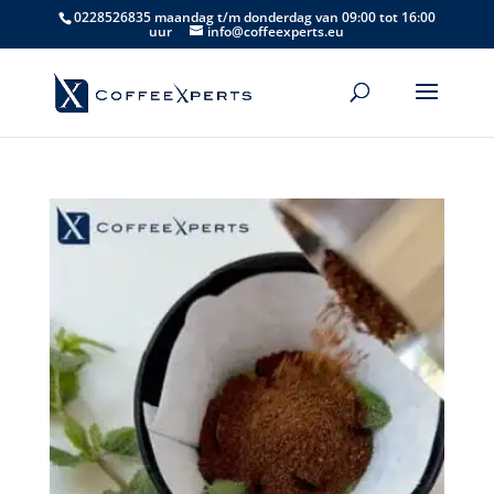
0228526835 maandag t/m donderdag van 09:00 tot 16:00
uur
info@coffeexperts.eu