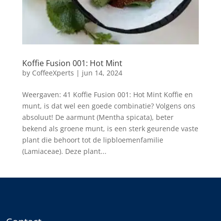
Koffie Fusion 001: Hot Mint
by
CoffeeXperts
|
jun 14, 2024
Weergaven: 41 Koffie Fusion 001: Hot Mint Koffie en
munt, is dat wel een goede combinatie? Volgens ons
absoluut! De aarmunt (Mentha spicata), beter
bekend als groene munt, is een sterk geurende vaste
plant die behoort tot de lipbloemenfamilie
(Lamiaceae). Deze plant...