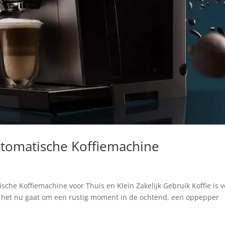
tomatische Koffiemachine
he Koffiemachine voor Thuis en Klein Zakelijk Gebruik Koffie is v
f het nu gaat om een rustig moment in de ochtend, een oppepper
.