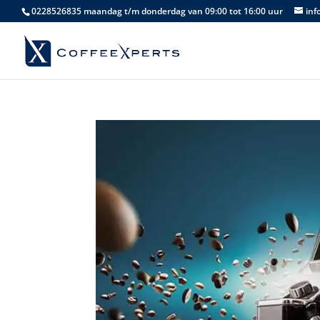
0228526835 maandag t/m donderdag van 09:00 tot 16:00 uur
inf