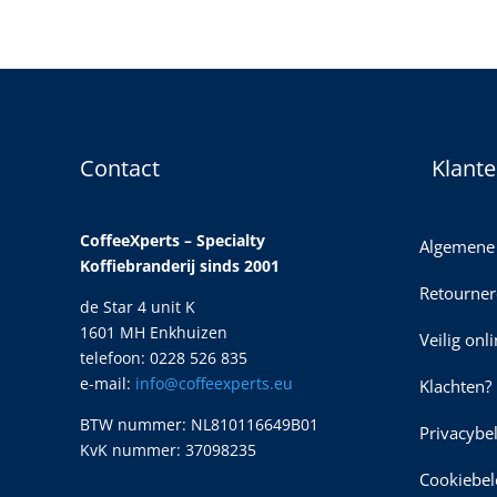
Contact
Klante
CoffeeXperts – Specialty
Algemene
Koffiebranderij sinds 2001
Retourner
de Star 4 unit K
1601 MH Enkhuizen
Veilig onl
telefoon: 0228 526 835
e-mail:
info@coffeexperts.eu
Klachten?
BTW nummer: NL810116649B01
Privacybe
KvK nummer: 37098235
Cookiebel