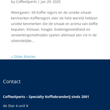
by
CoffeeXperts
|
jan 29, 2025
Weergaven: 58 Koffie regio’s en de unieke smaak
kenmerken Koffieregio’s over de hele wereld hebben
unieke kenmerken die de smaak en aroma van koffie
bepalen. Klimaat, hoogte, bodemgesteldheid en
verwerkingsmethoden spelen allemaal een rol in de
uiteindelijke...
« Older Entries
Contact
CoffeeXperts – Specialty Koffiebranderij sinds 2001
de Star 4 unit K