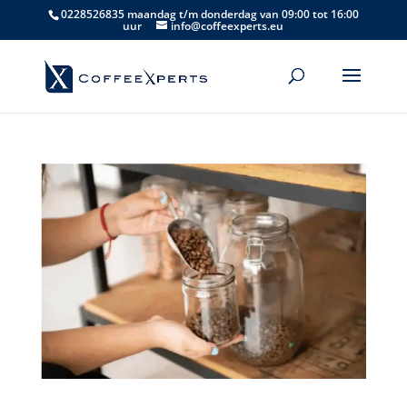
0228526835 maandag t/m donderdag van 09:00 tot 16:00
uur
info@coffeexperts.eu