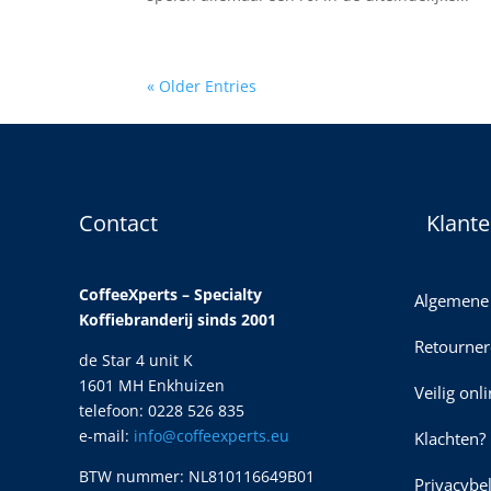
« Older Entries
Contact
Klante
CoffeeXperts – Specialty
Algemene
Koffiebranderij sinds 2001
Retourner
de Star 4 unit K
1601 MH Enkhuizen
Veilig onl
telefoon: 0228 526 835
e-mail:
info@coffeexperts.eu
Klachten?
BTW nummer: NL810116649B01
Privacybe