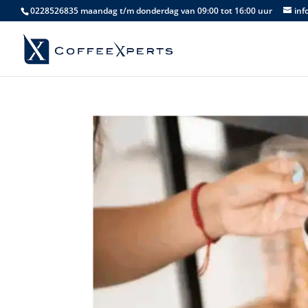
0228526835 maandag t/m donderdag van 09:00 tot 16:00 uur
inf