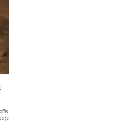
k
ffie
oe je