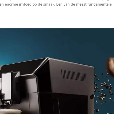
 een enorme invloed op de smaak. Eén van de meest fundamentele