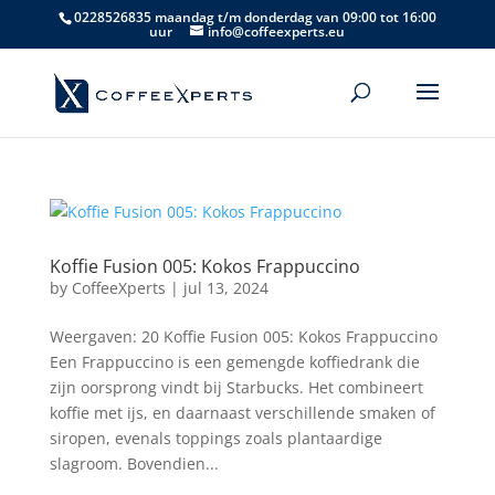
0228526835 maandag t/m donderdag van 09:00 tot 16:00
uur
info@coffeexperts.eu
Koffie Fusion 005: Kokos Frappuccino
by
CoffeeXperts
|
jul 13, 2024
Weergaven: 20 Koffie Fusion 005: Kokos Frappuccino
Een Frappuccino is een gemengde koffiedrank die
zijn oorsprong vindt bij Starbucks. Het combineert
koffie met ijs, en daarnaast verschillende smaken of
siropen, evenals toppings zoals plantaardige
slagroom. Bovendien...