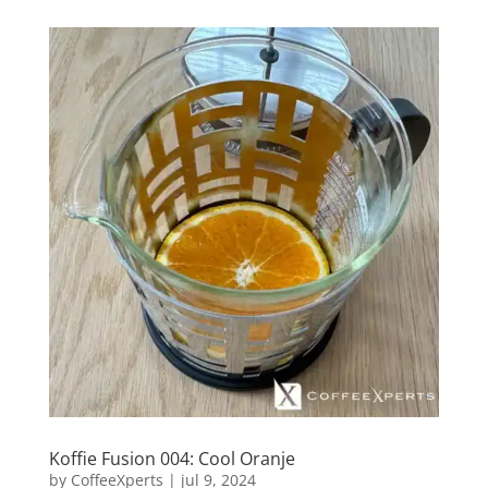
Koffie Fusion 004: Cool Oranje
by
CoffeeXperts
|
jul 9, 2024