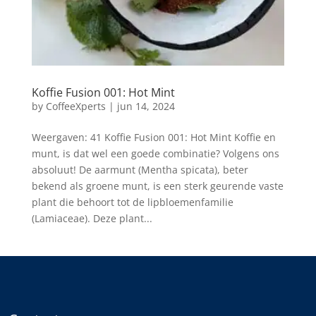
Koffie Fusion 001: Hot Mint
by
CoffeeXperts
|
jun 14, 2024
Weergaven: 41 Koffie Fusion 001: Hot Mint Koffie en
munt, is dat wel een goede combinatie? Volgens ons
absoluut! De aarmunt (Mentha spicata), beter
bekend als groene munt, is een sterk geurende vaste
plant die behoort tot de lipbloemenfamilie
(Lamiaceae). Deze plant...