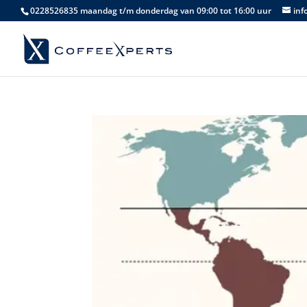
0228526835 maandag t/m donderdag van 09:00 tot 16:00 uur
inf