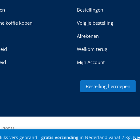
en
Bestellingen
ine koffie kopen
Volg je bestelling
Afrekenen
leid
Welkom terug
eid
Mijn Account
Bestelling herroepen
s 2001!
ijks vers gebrand -
gratis verzending
in Nederland vanaf 2 Kg.
Ne