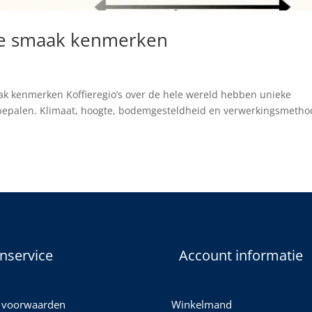
eke smaak kenmerken
aak kenmerken Koffieregio’s over de hele wereld hebben unieke
bepalen. Klimaat, hoogte, bodemgesteldheid en verwerkingsmeth
nservice
Account informatie
 voorwaarden
Winkelmand