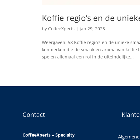
Koffie regio’s en de uni
by
CoffeeXperts
|
jan 29, 2025
Weergaven: 58 Koffie regio’s en de unieke sm
kenmerken die de smaak en aroma van koffie 
spelen allemaal een rol in de uiteindelijke...
Contact
Klante
CoffeeXperts – Specialty
Algemene