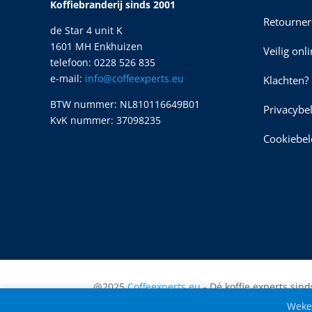
Koffiebranderij sinds 2001
Retourner
de Star 4 unit K
1601 MH Enkhuizen
Veilig onl
telefoon: 0228 526 835
e-mail:
info@coffeexperts.eu
Klachten?
BTW nummer: NL810116649B01
Privacybe
KvK nummer: 37098235
Cookiebel
@2025
Coffeexperts.eu
- Dé koffie experts sind
Wekel