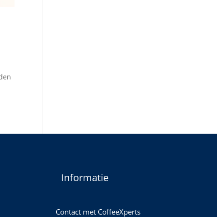
oden
Informatie
Contact met CoffeeXperts