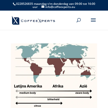
0228526835 maandag t/m donderdag van 09:00 tot 16:00
uur
info@coffeexperts.eu