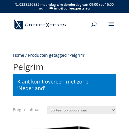
0228526835 maandag t/m donderdag van 09:00 tot 16:00
uur
info@coffeexperts.eu
Home
/ Producten getagged “Pelgrim”
Pelgrim
Klant komt overeen met zone
'Nederland'
Enig resultaat