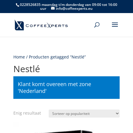
0228526835 maandag t/m donderdag van 09:00 tot 16:00
uur
info@coffeexperts.eu
Home
/ Producten getagged “Nestlé”
Nestlé
Klant komt overeen met zone
'Nederland'
Enig resultaat