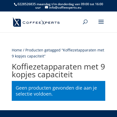
0228526835 maandag t/m donderdag van 09:00 tot 16:00
uur
info@coffeexperts.eu
Home
/ Producten getagged “Koffiezetapparaten met
9 kopjes capaciteit”
Koffiezetapparaten met 9
kopjes capaciteit
Geen producten gevonden die aan je
selectie voldoen.