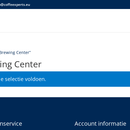
o@coffeexperts.eu
Brewing Center”
ing Center
e selectie voldoen.
nservice
Account informatie