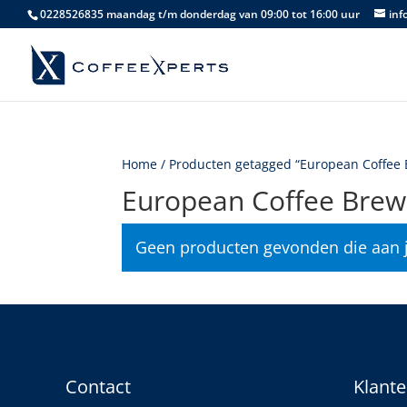
0228526835 maandag t/m donderdag van 09:00 tot 16:00 uur
inf
Home
/ Producten getagged “European Coffee 
European Coffee Brew
Geen producten gevonden die aan j
Contact
Klante