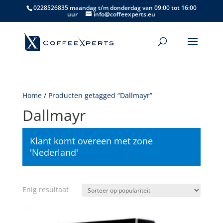
0228526835 maandag t/m donderdag van 09:00 tot 16:00
uur
info@coffeexperts.eu
Home
/ Producten getagged “Dallmayr”
Dallmayr
Klant komt overeen met zone
'Nederland'
Enig resultaat