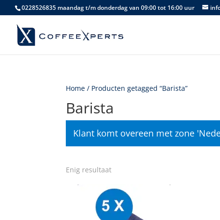
0228526835 maandag t/m donderdag van 09:00 tot 16:00 uur
inf
Home
/ Producten getagged “Barista”
Barista
Klant komt overeen met zone 'Nede
Enig resultaat