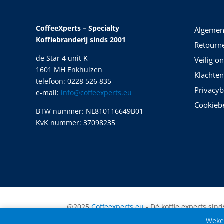
CoffeeXperts – Specialty
Algemen
Koffiebranderij sinds 2001
Retourn
de Star 4 unit K
Veilig o
1601 MH Enkhuizen
Klachten
telefoon: 0228 526 835
Privacyb
e-mail:
info@coffeexperts.eu
Cookiebe
BTW nummer: NL810116649B01
KvK nummer: 37098235
@2025
Coffeexperts.eu
- Dé koffie experts sind
Wekel