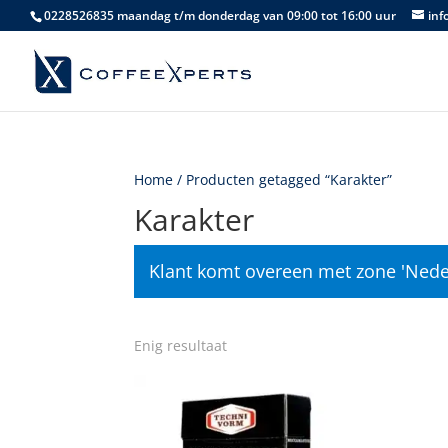
0228526835 maandag t/m donderdag van 09:00 tot 16:00 uur
inf
Home
/ Producten getagged “Karakter”
Karakter
Klant komt overeen met zone 'Nede
Enig resultaat