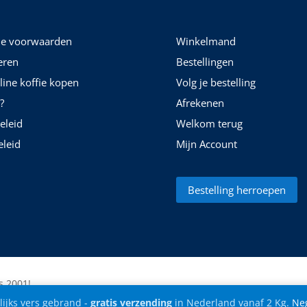
e voorwaarden
Winkelmand
eren
Bestellingen
nline koffie kopen
Volg je bestelling
?
Afrekenen
eleid
Welkom terug
leid
Mijn Account
Bestelling herroepen
s 2001!
ijks vers gebrand -
gratis verzending
in Nederland vanaf 2 Kg.
Ne