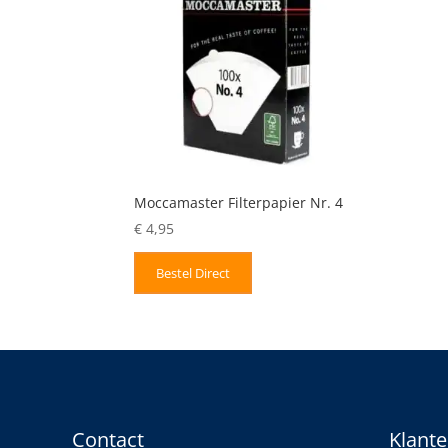
Moccamaster Filterpapier Nr. 4
€
4,95
Bestel Direct
Contact
Klante