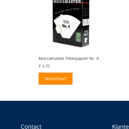
Moccamaster Filterpapier Nr. 4
€
4,95
Bestel Direct
Contact
Klante