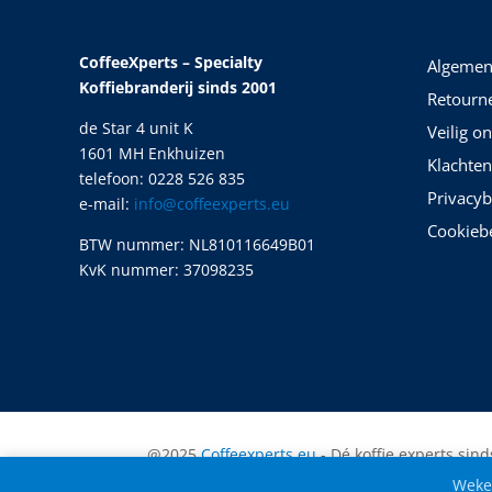
CoffeeXperts – Specialty
Algemen
Koffiebranderij sinds 2001
Retourn
de Star 4 unit K
Veilig o
1601 MH Enkhuizen
Klachten
telefoon: 0228 526 835
Privacyb
e-mail:
info@coffeexperts.eu
Cookiebe
BTW nummer: NL810116649B01
KvK nummer: 37098235
@2025
Coffeexperts.eu
- Dé koffie experts sind
Wekel