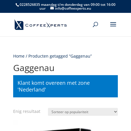
0228526835 maandag t/m donderdag van 09:00 tot 16:00
uur
info@coffeexperts.eu
Home
/ Producten getagged “Gaggenau”
Gaggenau
Klant komt overeen met zone
'Nederland'
Enig resultaat