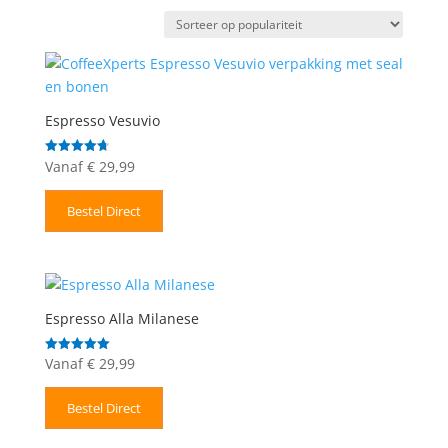
op
populariteit
Espresso Vesuvio
Vanaf
€
29,99
Gewaardeerd
4.71
uit 5
Bestel Direct
Espresso Alla Milanese
Vanaf
€
29,99
Gewaardeerd
5.00
uit 5
Bestel Direct