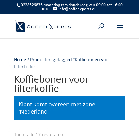
0228526835 maandag t/m donderdag van 09:00 tot 16:00
uur
info@coffeexperts.eu
Home
/ Producten getagged “Koffiebonen voor
filterkoffie”
Koffiebonen voor
filterkoffie
Klant komt overeen met zone
'Nederland'
Gesorteerd
Toont alle 17 resultaten