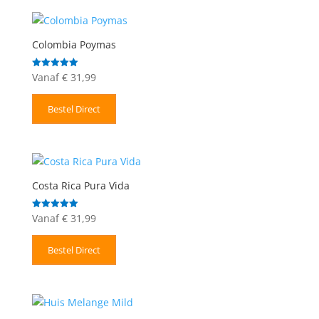
Colombia Poymas
Vanaf
€
31,99
Gewaardeerd
5.00
uit 5
Bestel Direct
Costa Rica Pura Vida
Vanaf
€
31,99
Gewaardeerd
5.00
uit 5
Bestel Direct