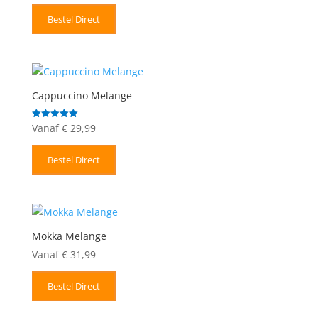
Bestel Direct
Cappuccino Melange
Vanaf
€
29,99
Gewaardeerd
5.00
uit 5
Bestel Direct
Mokka Melange
Vanaf
€
31,99
Bestel Direct