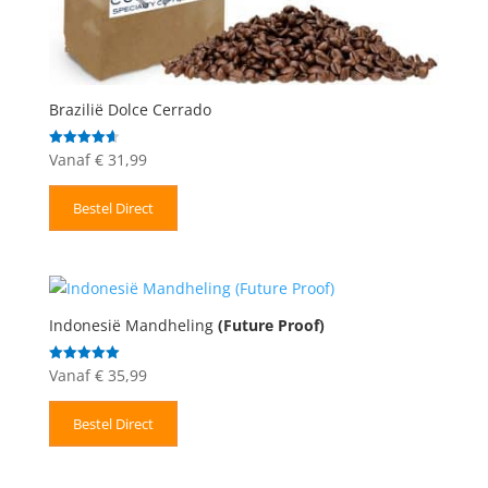
Brazilië Dolce Cerrado
Vanaf
€
31,99
Gewaardeerd
4.67
uit 5
Bestel Direct
Indonesië Mandheling
(Future Proof)
Vanaf
€
35,99
Gewaardeerd
5.00
uit 5
Bestel Direct