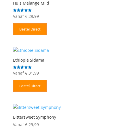
Huis Melange Mild
Vanaf
€
29,99
Gewaardeerd
5.00
uit 5
Bestel Direct
Ethiopië Sidama
Vanaf
€
31,99
Gewaardeerd
5.00
uit 5
Bestel Direct
Bittersweet Symphony
Vanaf
€
29,99