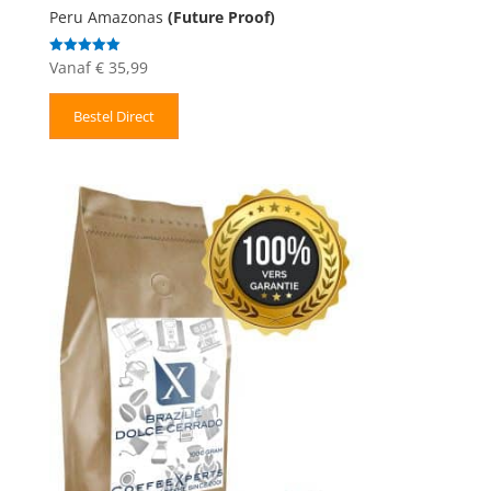
Peru Amazonas
(Future Proof)
Vanaf
€
35,99
Gewaardeerd
5.00
uit 5
Bestel Direct