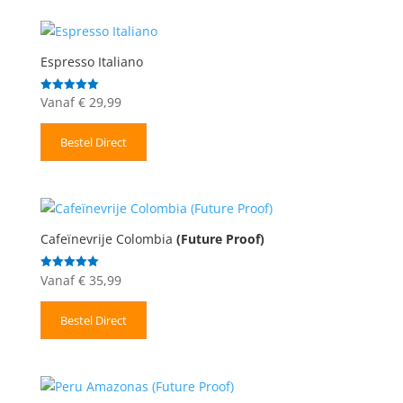
Espresso Italiano
Vanaf
€
29,99
Gewaardeerd
5.00
uit 5
Bestel Direct
Cafeïnevrije Colombia
(Future Proof)
Vanaf
€
35,99
Gewaardeerd
5.00
uit 5
Bestel Direct